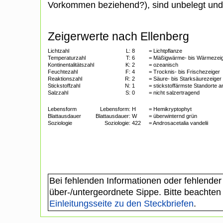
Vorkommen beziehend?), sind unbelegt und 
Zeigerwerte nach Ellenberg
Lichtzahl
L:
8
= Lichtpflanze
Temperaturzahl
T:
6
= Mäßigwärme- bis Wärmezei
Kontinentalitätszahl
K:
2
= ozeanisch
Feuchtezahl
F:
4
= Trocknis- bis Frischezeiger
Reaktionszahl
R:
2
= Säure- bis Starksäurezeiger
Stickstoffzahl
N:
1
= stickstoffärmste Standorte 
Salzzahl
S:
0
= nicht salzertragend
Lebensform
Lebensform:
H
= Hemikryptophyt
Blattausdauer
Blattausdauer:
W
= überwinternd grün
Soziologie
Soziologie:
422
= Androsacetalia vandelii
Bei fehlenden Informationen oder fehlender
über-/untergeordnete Sippe. Bitte beachten
Einleitungsseite zu den Steckbriefen
.