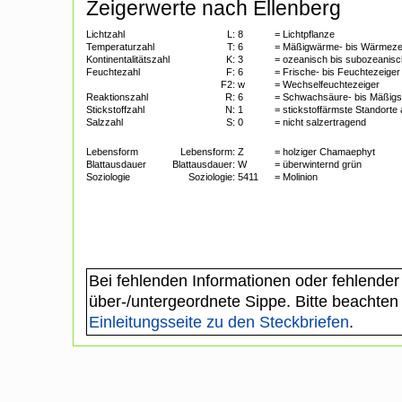
Zeigerwerte nach Ellenberg
Lichtzahl
L:
8
= Lichtpflanze
Temperaturzahl
T:
6
= Mäßigwärme- bis Wärmeze
Kontinentalitätszahl
K:
3
= ozeanisch bis subozeanisc
Feuchtezahl
F:
6
= Frische- bis Feuchtezeiger
F2:
w
= Wechselfeuchtezeiger
Reaktionszahl
R:
6
= Schwachsäure- bis Mäßigs
Stickstoffzahl
N:
1
= stickstoffärmste Standorte
Salzzahl
S:
0
= nicht salzertragend
Lebensform
Lebensform:
Z
= holziger Chamaephyt
Blattausdauer
Blattausdauer:
W
= überwinternd grün
Soziologie
Soziologie:
5411
= Molinion
Bei fehlenden Informationen oder fehlender
über-/untergeordnete Sippe. Bitte beachten
Einleitungsseite zu den Steckbriefen
.