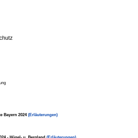
chutz
ung
te Bayern 2024
(Erläuterungen)
024 - Hügel- u. Bergland
(Erläuterungen)