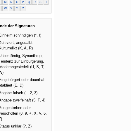
L
M
N
O
P
Q
R
S
T
V
W
X
Y
Z
nde der Signaturen
Einheimisch/indigen (*, I)
Kultiviert, angesalbt,
Kulturrelikt (K, A, R)
Unbeständig, Synanthrop,
Tendenz zur Einbürgerung,
wiederangesiedelt (U, S, T,
W)
Eingebürgert oder dauerhaft
etabliert (E, D)
Angabe falsch (–, 2, 3)
Angabe zweifelhaft (5, F, 4)
Ausgestorben oder
verschollen (8, 9, +, X, V, 6,
7)
Status unklar (?, Z)