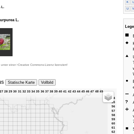
K
 L.
U
urpurea L.
Lege
d unter einer
Creative Commons-Lizenz
lizenziert!
us
Statische Karte
Vollbild