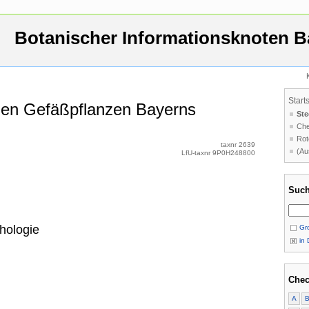
Botanischer Informationsknoten B
Start
 den Gefäßpflanzen Bayerns
Ste
Che
Rot
taxnr 2639
(Au
LfU-taxnr 9P0H248800
Such
hologie
Gro
in 
Chec
A