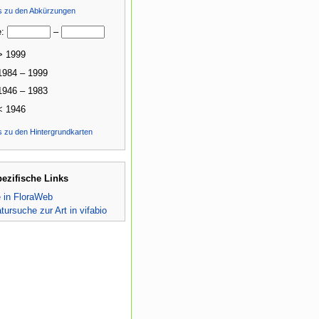
ls zu den Abkürzungen
e:
–
> 1999
1984 – 1999
1946 – 1983
< 1946
s zu den Hintergrundkarten
pezifische Links
e in FloraWeb
atursuche zur Art in vifabio