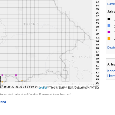
Detai
Jahr
Detail
Arts
Kart
Liter
Leaflet
| Tiles © Esri — Esri, DeLorme, NAVTEQ
karten sind unter einer
Creative Commons-Lizenz
lizenziert!
tand