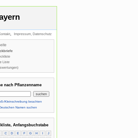
ayern
,
Kontakt
Impressum, Datenschutz
seite
ckbriefe
ckliste
e Liste
swertungen)
e nach Pflanzenname
ß-/Kleinschreibung beachten
Deutschen Namen suchen
kliste, Anfangsbuchstabe
B
C
D
E
F
G
H
I
J