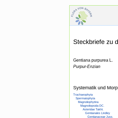
Steckbriefe zu
Gentiana purpurea L.
Purpur-Enzian
Systematik und Morp
Trachaeophyta
Spermatophyta
Magnoliophytina
Magnoliopsida DC.
Asteridae Takht.
Gentianales Lindley
Gentianaceae Juss.