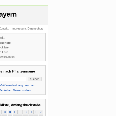
ayern
,
Kontakt
Impressum, Datenschutz
seite
ckbriefe
ckliste
e Liste
swertungen)
e nach Pflanzenname
ß-/Kleinschreibung beachten
Deutschen Namen suchen
kliste, Anfangsbuchstabe
B
C
D
E
F
G
H
I
J