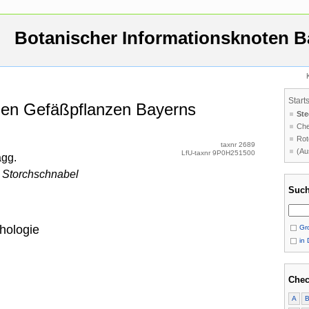
Botanischer Informationsknoten B
Start
 den Gefäßpflanzen Bayerns
Ste
Che
Rot
taxnr 2689
(Au
LfU-taxnr 9P0H251500
agg.
 Storchschnabel
Such
hologie
Gro
in 
Chec
A