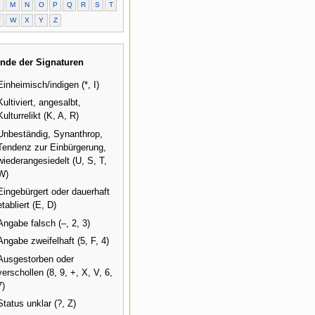
L
M
N
O
P
Q
R
S
T
V
W
X
Y
Z
nde der Signaturen
Einheimisch/indigen (*, I)
Kultiviert, angesalbt,
Kulturrelikt (K, A, R)
Unbeständig, Synanthrop,
Tendenz zur Einbürgerung,
wiederangesiedelt (U, S, T,
W)
Eingebürgert oder dauerhaft
etabliert (E, D)
Angabe falsch (–, 2, 3)
Angabe zweifelhaft (5, F, 4)
Ausgestorben oder
verschollen (8, 9, +, X, V, 6,
7)
Status unklar (?, Z)