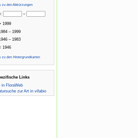
ls zu den Abkürzungen
e:
–
> 1999
1984 – 1999
1946 – 1983
< 1946
s zu den Hintergrundkarten
pezifische Links
e in FloraWeb
atursuche zur Art in vifabio