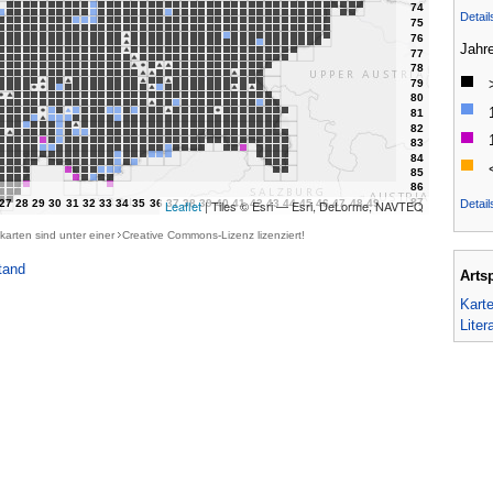
Detai
Jahr
Detail
Leaflet
| Tiles © Esri — Esri, DeLorme, NAVTEQ
karten sind unter einer
Creative Commons-Lizenz
lizenziert!
tand
Arts
Kart
Liter