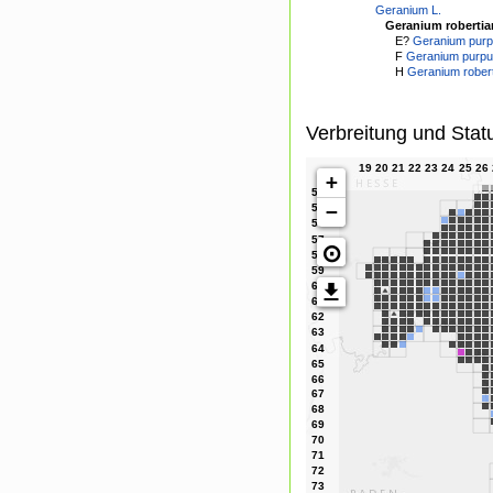
Geranium L.
Geranium roberti
E?
Geranium purpu
F
Geranium purpu
H
Geranium roberti
Verbreitung und Stat
+
−
⊙