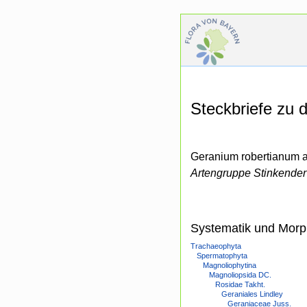
Steckbriefe zu
Geranium robertianum 
Artengruppe Stinkender
Systematik und Morp
Trachaeophyta
Spermatophyta
Magnoliophytina
Magnoliopsida DC.
Rosidae Takht.
Geraniales Lindley
Geraniaceae Juss.