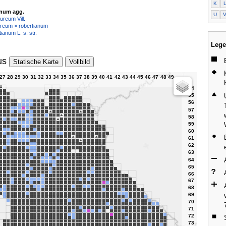
K
anum agg.
U
reum Vill.
reum × robertianum
anum L. s. str.
Lege
us
Statische Karte
Vollbild