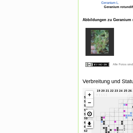
Geranium L.
Geranium rotundif
Abbildungen zu Geranium r
Alle Fotos sin
Verbreitung und Stat
+
−
⊙