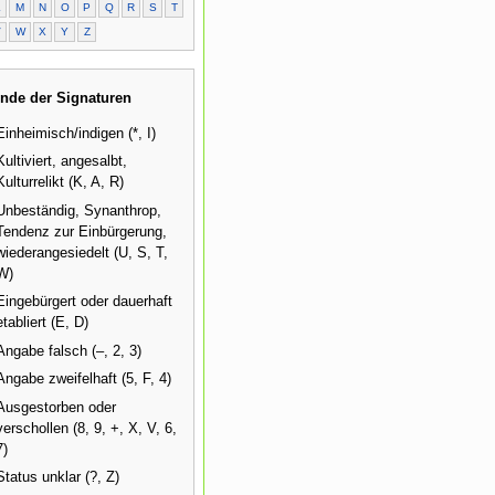
L
M
N
O
P
Q
R
S
T
V
W
X
Y
Z
nde der Signaturen
Einheimisch/indigen (*, I)
Kultiviert, angesalbt,
Kulturrelikt (K, A, R)
Unbeständig, Synanthrop,
Tendenz zur Einbürgerung,
wiederangesiedelt (U, S, T,
W)
Eingebürgert oder dauerhaft
etabliert (E, D)
Angabe falsch (–, 2, 3)
Angabe zweifelhaft (5, F, 4)
Ausgestorben oder
verschollen (8, 9, +, X, V, 6,
7)
Status unklar (?, Z)