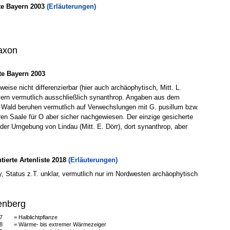
te Bayern 2003
(Erläuterungen)
axon
e Bayern 2003
weise nicht differenzierbar (hier auch archäophytisch, Mitt. L.
yern vermutlich ausschließlich synanthrop. Angaben aus dem
 Wald beruhen vermutlich auf Verwechslungen mit G. pusillum bzw.
ren Saale für O aber sicher nachgewiesen. Der einzige gesicherte
er Umgebung von Lindau (Mitt. E. Dörr), dort synanthrop, aber
erte Artenliste 2018
(Erläuterungen)
, Status z.T. unklar, vermutlich nur im Nordwesten archäophytisch
enberg
7
= Halblichtpflanze
8
= Wärme- bis extremer Wärmezeiger