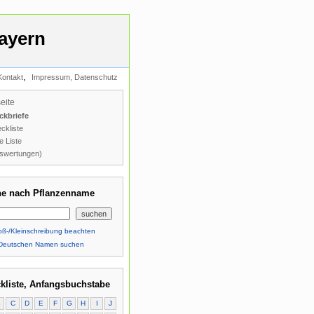
ayern
,
Kontakt
Impressum, Datenschutz
seite
ckbriefe
ckliste
e Liste
swertungen)
e nach Pflanzenname
ß-/Kleinschreibung beachten
Deutschen Namen suchen
kliste, Anfangsbuchstabe
B
C
D
E
F
G
H
I
J