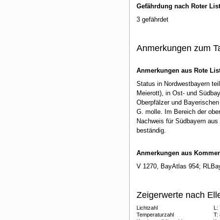
Gefährdung nach Roter Lis
3 gefährdet
Anmerkungen zum T
Anmerkungen aus Rote List
Status in Nordwestbayern teil
Meierott), in Ost- und Südba
Oberpfälzer und Bayerischen
G. molle. Im Bereich der obe
Nachweis für Südbayern aus d
beständig.
Anmerkungen aus Kommenti
V 1270, BayAtlas 954; RLBay
Zeigerwerte nach Ell
Lichtzahl
L:
Temperaturzahl
T: