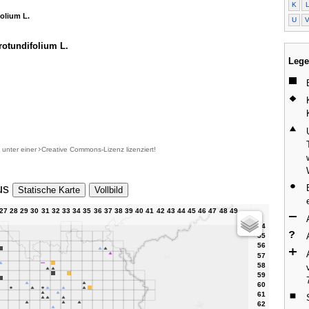
K
olium L.
U
otundifolium L.
Lege
d unter einer
Creative Commons-Lizenz
lizenziert!
us
Statische Karte
Vollbild