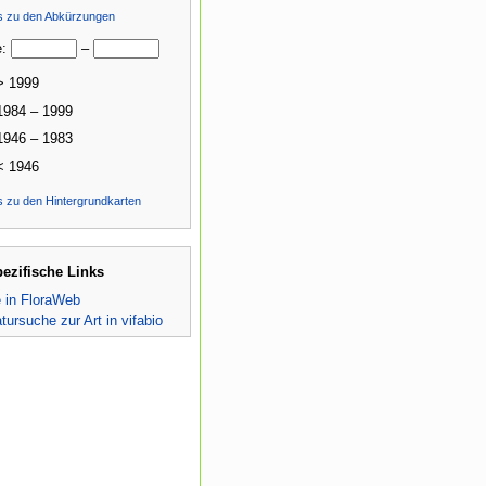
ls zu den Abkürzungen
e:
–
> 1999
1984 – 1999
1946 – 1983
< 1946
s zu den Hintergrundkarten
pezifische Links
e in FloraWeb
atursuche zur Art in vifabio