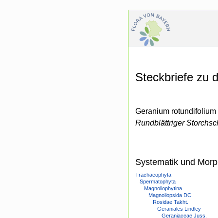
Steckbriefe zu
Geranium rotundifolium 
Rundblättriger Storchs
Systematik und Morp
Trachaeophyta
Spermatophyta
Magnoliophytina
Magnoliopsida DC.
Rosidae Takht.
Geraniales Lindley
Geraniaceae Juss.