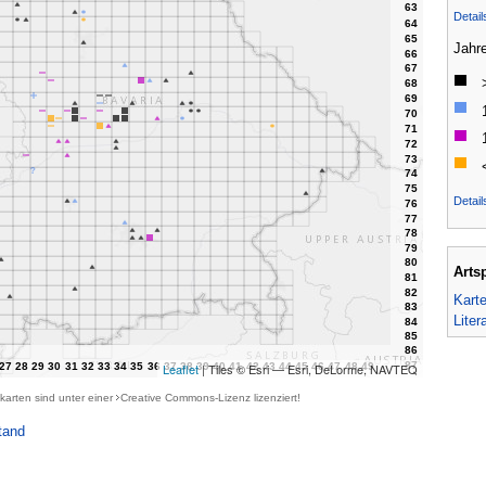
Detai
Jahr
Detail
Arts
Kart
Liter
Leaflet
| Tiles © Esri — Esri, DeLorme, NAVTEQ
karten sind unter einer
Creative Commons-Lizenz
lizenziert!
tand