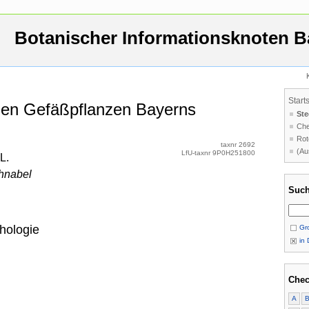
Botanischer Informationsknoten B
Start
 den Gefäßpflanzen Bayerns
Ste
Che
Rot
taxnr 2692
(Au
LfU-taxnr 9P0H251800
L.
chnabel
Such
hologie
Gro
in 
Chec
A