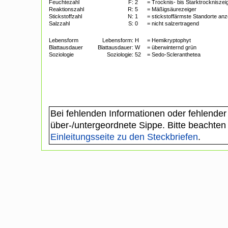
Feuchtezahl
F:
2
= Trocknis- bis Starktrockniszei
Reaktionszahl
R:
5
= Mäßigsäurezeiger
Stickstoffzahl
N:
1
= stickstoffärmste Standorte an
Salzzahl
S:
0
= nicht salzertragend
Lebensform
Lebensform:
H
= Hemikryptophyt
Blattausdauer
Blattausdauer:
W
= überwinternd grün
Soziologie
Soziologie:
52
= Sedo-Scleranthetea
Bei fehlenden Informationen oder fehlender
über-/untergeordnete Sippe. Bitte beachten
Einleitungsseite zu den Steckbriefen
.