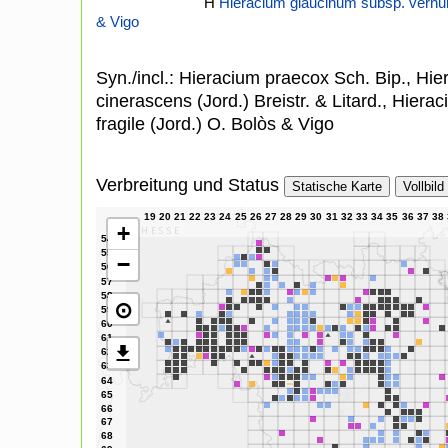
H
Hieracium glaucinum subsp. vernu
& Vigo
Syn./incl.: Hieracium praecox Sch. Bip., Hi
cinerascens (Jord.) Breistr. & Litard., Hier
fragile (Jord.) O. Bolòs & Vigo
Verbreitung und Status
Statische Karte
Vollbild
+
−
⊙