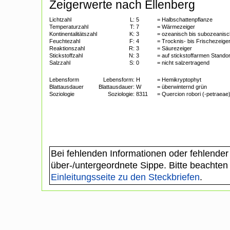
Zeigerwerte nach Ellenberg
Lichtzahl
L:
5
= Halbschattenpflanze
Temperaturzahl
T:
7
= Wärmezeiger
Kontinentalitätszahl
K:
3
= ozeanisch bis subozeanisc
Feuchtezahl
F:
4
= Trocknis- bis Frischezeige
Reaktionszahl
R:
3
= Säurezeiger
Stickstoffzahl
N:
3
= auf stickstoffarmen Standor
Salzzahl
S:
0
= nicht salzertragend
Lebensform
Lebensform:
H
= Hemikryptophyt
Blattausdauer
Blattausdauer:
W
= überwinternd grün
Soziologie
Soziologie:
8311
= Quercion robori (-petraeae
Bei fehlenden Informationen oder fehlender
über-/untergeordnete Sippe. Bitte beachten
Einleitungsseite zu den Steckbriefen
.