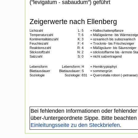
("levigatum - sabaudum") geführt
Zeigerwerte nach Ellenberg
Lichtzahl
L:
5
= Halbschattenpflanze
Temperaturzahl
T:
6
= Mäßigwärme- bis Wärmezeig
Kontinentalitätszahl
K:
3
= ozeanisch bis subozeanisch
Feuchtezahl
F:
4
= Trocknis- bis Frischezeiger
Reaktionszahl
R:
4
= Mäßigsäure- bis Säurezeiger
Stickstoffzahl
N:
2
= stickstoffarme bis -ärmste St
Salzzahl
S:
0
= nicht salzertragend
Lebensform
Lebensform:
H
= Hemikryptophyt
Blattausdauer
Blattausdauer:
S
= sommergrün
Soziologie
Soziologie:
831
= Quercetalia robori (-petraeae)
Bei fehlenden Informationen oder fehlender
über-/untergeordnete Sippe. Bitte beachten
Einleitungsseite zu den Steckbriefen
.