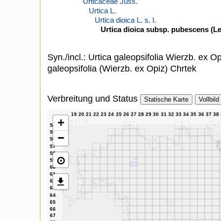
Urticaceae Juss.
Urtica L.
Urtica dioica L. s. l.
Urtica dioica subsp. pubescens (L
Syn./incl.: Urtica galeopsifolia Wierzb. ex Op
galeopsifolia (Wierzb. ex Opiz) Chrtek
Verbreitung und Status
Statische Karte
Vollbild
+
−
⊙