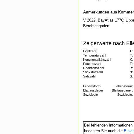
Anmerkungen aus Kommenti
V 2022, BayAtlas 1776; Lipper
Berchtesgaden
Zeigerwerte nach Ell
Lichtzahl
L:
Temperaturzahl
T:
Kontinentalitätszahl
K:
Feuchtezahl
F:
Reaktionszahl
R:
Stickstoffzahl
N:
Salzzahl
S:
Lebensform
Lebensform:
Blattausdauer
Blattausdauer:
Soziologie
Soziologie:
Bei fehlenden Informationen 
beachten Sie auch die
Einle