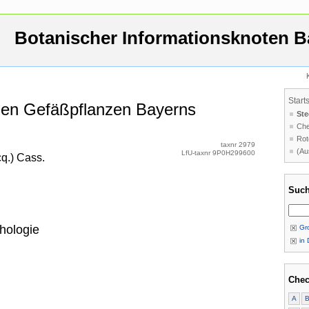
Botanischer Informationsknoten B
Start
 den Gefäßpflanzen Bayerns
Ste
Che
Rot
taxnr 2979
(Au
LfU-taxnr 9P0H299600
q.) Cass.
Such
hologie
Gro
in 
Chec
A