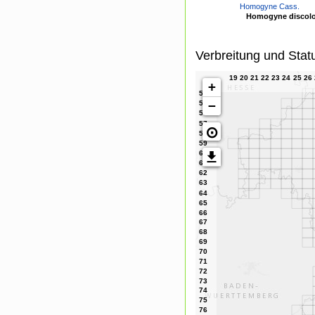
Homogyne Cass.
Homogyne discolor
Verbreitung und Stat
+
−
⊙