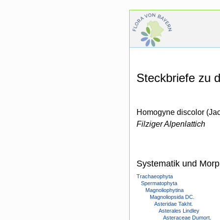
Steckbriefe zu
Homogyne discolor (Jac
Filziger Alpenlattich
Systematik und Morp
Trachaeophyta
Spermatophyta
Magnoliophytina
Magnoliopsida DC.
Asteridae Takht.
Asterales Lindley
Asteraceae Dumort.