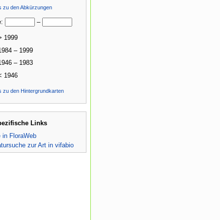
ls zu den Abkürzungen
e:
–
> 1999
1984 – 1999
1946 – 1983
< 1946
s zu den Hintergrundkarten
pezifische Links
e in FloraWeb
atursuche zur Art in vifabio