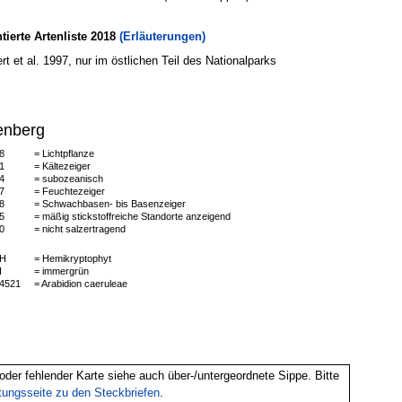
erte Artenliste 2018
(Erläuterungen)
t et al. 1997, nur im östlichen Teil des Nationalparks
enberg
8
= Lichtpflanze
1
= Kältezeiger
4
= subozeanisch
7
= Feuchtezeiger
8
= Schwachbasen- bis Basenzeiger
5
= mäßig stickstoffreiche Standorte anzeigend
0
= nicht salzertragend
H
= Hemikryptophyt
I
= immergrün
4521
= Arabidion caeruleae
oder fehlender Karte siehe auch über-/untergeordnete Sippe. Bitte
itungsseite zu den Steckbriefen
.