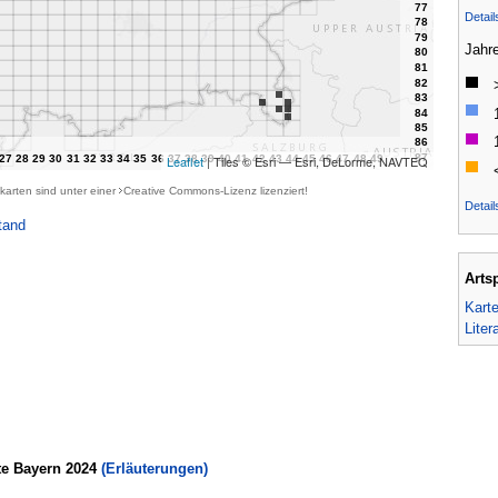
Detai
Jahr
Leaflet
| Tiles © Esri — Esri, DeLorme, NAVTEQ
karten sind unter einer
Creative Commons-Lizenz
lizenziert!
Detail
tand
Arts
Kart
Liter
te Bayern 2024
(Erläuterungen)