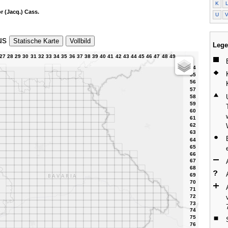
K
 (Jacq.) Cass.
U
us
Statische Karte
Vollbild
Lege