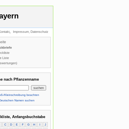
ayern
,
Kontakt
Impressum, Datenschutz
seite
ckbriefe
ckliste
e Liste
swertungen)
e nach Pflanzenname
ß-/Kleinschreibung beachten
Deutschen Namen suchen
kliste, Anfangsbuchstabe
B
C
D
E
F
G
H
I
J