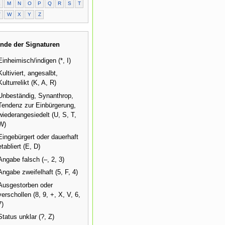
L
M
N
O
P
Q
R
S
T
V
W
X
Y
Z
nde der Signaturen
Einheimisch/indigen (*, I)
Kultiviert, angesalbt,
Kulturrelikt (K, A, R)
Unbeständig, Synanthrop,
Tendenz zur Einbürgerung,
wiederangesiedelt (U, S, T,
W)
Eingebürgert oder dauerhaft
etabliert (E, D)
Angabe falsch (–, 2, 3)
Angabe zweifelhaft (5, F, 4)
Ausgestorben oder
verschollen (8, 9, +, X, V, 6,
7)
Status unklar (?, Z)