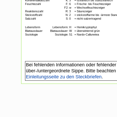
Kontinentalitätszahl
K:
3
= ozeanisch bis subozeanisch
Feuchtezahl
F:
6
= Frische- bis Feuchtezeiger
F2:
w
= Wechselfeuchtezeiger
Reaktionszahl
R:
3
= Säurezeiger
Stickstoffzahl
N:
2
= stickstoffarme bis -ärmste Sta
Salzzahl
S:
0
= nicht salzertragend
Lebensform
Lebensform:
H
= Hemikryptophyt
Blattausdauer
Blattausdauer:
W
= überwinternd grün
Soziologie
Soziologie:
51
= Nardo-Callunetea
Bei fehlenden Informationen oder fehlender
über-/untergeordnete Sippe. Bitte beachten
Einleitungsseite zu den Steckbriefen
.