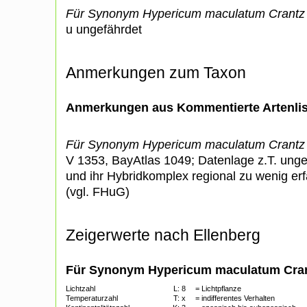
Für Synonym Hypericum maculatum Crantz s
u ungefährdet
Anmerkungen zum Taxon
Anmerkungen aus Kommentierte Artenli
Für Synonym Hypericum maculatum Crantz s
V 1353, BayAtlas 1049; Datenlage z.T. ung
und ihr Hybridkomplex regional zu wenig er
(vgl. FHuG)
Zeigerwerte nach Ellenberg
Für Synonym Hypericum maculatum Crant
Lichtzahl
L:
8
= Lichtpflanze
Temperaturzahl
T:
x
= indifferentes Verhalten