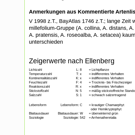
Anmerkungen aus Kommentierte Artenli
V 1998 z.T., BayAtlas 1746 z.T.; lange Zeit 
millefolium-Gruppe (A. collina, A. distans, A.
A. pratensis, A. roseoalba, A. setacea) ka
unterschieden
Zeigerwerte nach Ellenberg
Lichtzahl
L:
8
= Lichtpflanze
Temperaturzahl
T:
x
= indifferentes Verhalten
Kontinentalitätszahl
K:
x
= indifferentes Verhalten
Feuchtezahl
F:
4
= Trocknis- bis Frischezeiger
Reaktionszahl
R:
x
= indifferentes Verhalten
Stickstoffzahl
N:
5
= mäßig stickstoffreiche Stand
Salzzahl
S:
1
= schwach salzertragend
Lebensform
Lebensform:
C
= krautiger Chamaephyt
oder Hemikryptophyt
Blattausdauer
Blattausdauer:
W
= überwinternd grün
Soziologie
Soziologie:
542
= Arrhenatheretalia