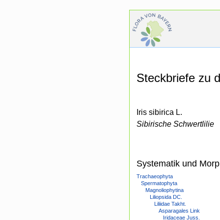
Steckbriefe zu
Iris sibirica L.
Sibirische Schwertlilie
Systematik und Morp
Trachaeophyta
Spermatophyta
Magnoliophytina
Liliopsida DC.
Liliidae Takht.
Asparagales Link
Iridaceae Juss.