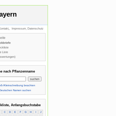
ayern
,
Kontakt
Impressum, Datenschutz
seite
ckbriefe
ckliste
e Liste
swertungen)
e nach Pflanzenname
ß-/Kleinschreibung beachten
Deutschen Namen suchen
kliste, Anfangsbuchstabe
B
C
D
E
F
G
H
I
J