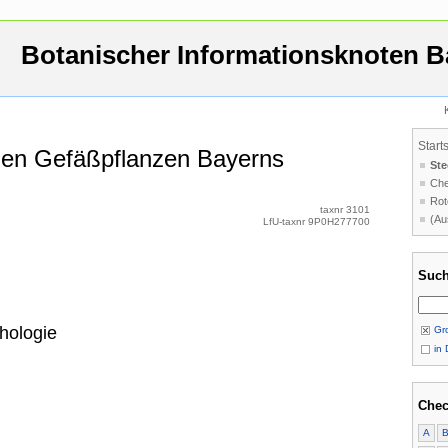
Botanischer Informationsknoten B
Start
 den Gefäßpflanzen Bayerns
Ste
Che
Rot
taxnr 3101
(Au
LfU-taxnr 9P0H277700
Such
hologie
Gro
in 
Chec
A