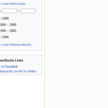
ls zu den Abkürzungen
e:
–
> 1999
1984 – 1999
1946 – 1983
< 1946
s zu den Hintergrundkarten
pezifische Links
e in FloraWeb
atursuche zur Art in vifabio