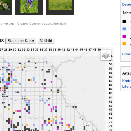
Detai
Jahr
d unter einer
Creative Commons-Lizenz
lizenziert!
us
Statische Karte
Vollbild
Detail
Arts
Kart
Liter