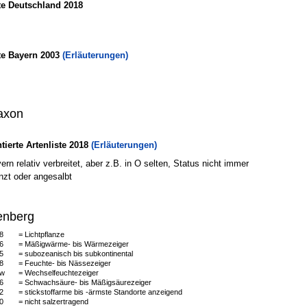
te Deutschland 2018
te Bayern 2003
(Erläuterungen)
axon
erte Artenliste 2018
(Erläuterungen)
rn relativ verbreitet, aber z.B. in O selten, Status nicht immer
anzt oder angesalbt
enberg
8
= Lichtpflanze
6
= Mäßigwärme- bis Wärmezeiger
5
= subozeanisch bis subkontinental
8
= Feuchte- bis Nässezeiger
w
= Wechselfeuchtezeiger
6
= Schwachsäure- bis Mäßigsäurezeiger
2
= stickstoffarme bis -ärmste Standorte anzeigend
0
= nicht salzertragend