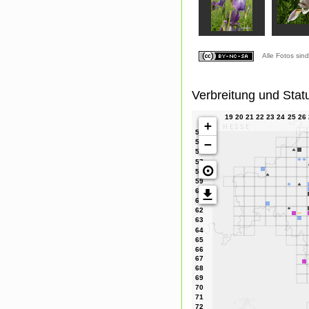
Alle Fotos sin
Verbreitung und Stat
+
−
⊙