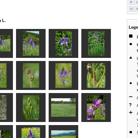
K
U
a L.
Lege