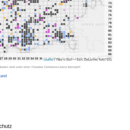
Leaflet
| Tiles © Esri — Esri, DeLorme, NAVTEQ
karten sind unter einer
Creative Commons-Lizenz
lizenziert!
tand
chutz