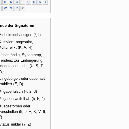
L
M
N
O
P
Q
R
S
T
V
W
X
Y
Z
nde der Signaturen
Einheimisch/indigen (*, I)
Kultiviert, angesalbt,
Kulturrelikt (K, A, R)
Unbeständig, Synanthrop,
Tendenz zur Einbürgerung,
wiederangesiedelt (U, S, T,
W)
Eingebürgert oder dauerhaft
etabliert (E, D)
Angabe falsch (–, 2, 3)
Angabe zweifelhaft (5, F, 4)
Ausgestorben oder
verschollen (8, 9, +, X, V, 6,
7)
Status unklar (?, Z)