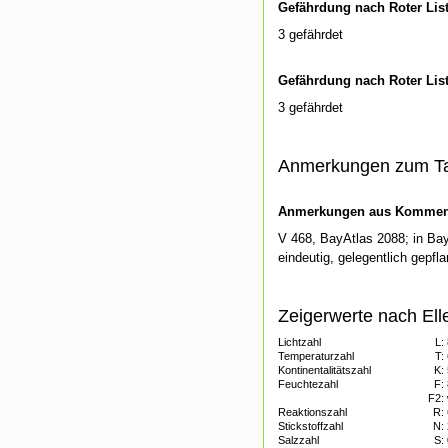
Gefährdung nach Roter Lis
3 gefährdet
Gefährdung nach Roter Lis
3 gefährdet
Anmerkungen zum T
Anmerkungen aus Kommenti
V 468, BayAtlas 2088; in Baye
eindeutig, gelegentlich gepfl
Zeigerwerte nach Ell
Lichtzahl
L:
Temperaturzahl
T:
Kontinentalitätszahl
K:
Feuchtezahl
F:
F2:
Reaktionszahl
R:
Stickstoffzahl
N:
Salzzahl
S: