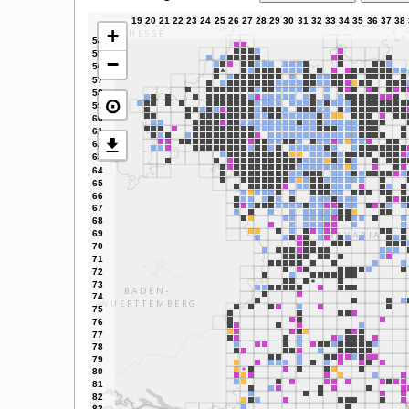
+
−
⊙