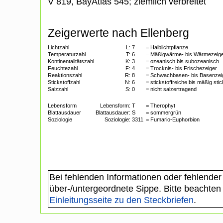
V 819, BayAtlas 545; ziemlich verbreitet
Zeigerwerte nach Ellenberg
Lichtzahl
L:
7
= Halblichtpflanze
Temperaturzahl
T:
6
= Mäßigwärme- bis Wärmezeig
Kontinentalitätszahl
K:
3
= ozeanisch bis subozeanisch
Feuchtezahl
F:
4
= Trocknis- bis Frischezeiger
Reaktionszahl
R:
8
= Schwachbasen- bis Basenzei
Stickstoffzahl
N:
6
= stickstoffreiche bis mäßig sti
Salzzahl
S:
0
= nicht salzertragend
Lebensform
Lebensform:
T
= Therophyt
Blattausdauer
Blattausdauer:
S
= sommergrün
Soziologie
Soziologie:
3311
= Fumario-Euphorbion
Bei fehlenden Informationen oder fehlender
über-/untergeordnete Sippe. Bitte beachten
Einleitungsseite zu den Steckbriefen
.