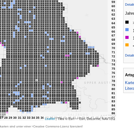
Detai
Jahr
Detail
Arts
Kart
Liter
Leaflet
| Tiles © Esri — Esri, DeLorme, NAVTEQ
karten sind unter einer
Creative Commons-Lizenz
lizenziert!