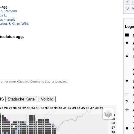
K
s agg.
U
ér.) Ramond
us L.
us × tenuis
ldst. & Kit. ex Willd.
Lege
iculatus agg.
d unter einer
Creative Commons-Lizenz
lizenziert!
us
Statische Karte
Vollbild