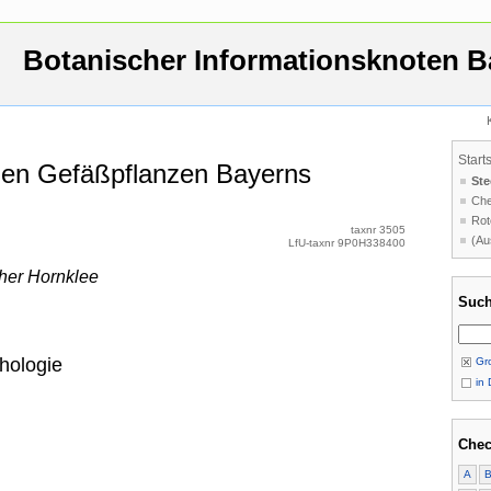
Botanischer Informationsknoten B
Start
 den Gefäßpflanzen Bayerns
Ste
Che
Rot
taxnr 3505
(Au
LfU-taxnr 9P0H338400
her Hornklee
Such
hologie
Gro
in 
Chec
A