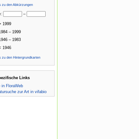
ls zu den Abkürzungen
e:
–
> 1999
1984 – 1999
1946 – 1983
< 1946
s zu den Hintergrundkarten
pezifische Links
e in FloraWeb
atursuche zur Art in vifabio