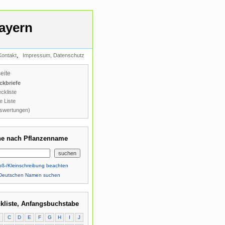
ayern
,
Kontakt
Impressum, Datenschutz
seite
ckbriefe
ckliste
e Liste
swertungen)
e nach Pflanzenname
ß-/Kleinschreibung beachten
Deutschen Namen suchen
kliste, Anfangsbuchstabe
B
C
D
E
F
G
H
I
J