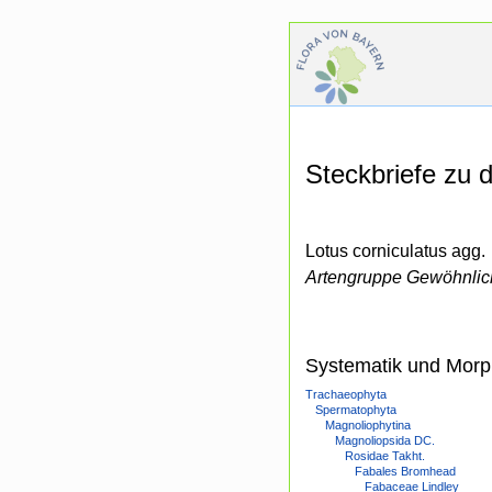
Steckbriefe zu
Lotus corniculatus agg.
Artengruppe Gewöhnlic
Systematik und Morp
Trachaeophyta
Spermatophyta
Magnoliophytina
Magnoliopsida DC.
Rosidae Takht.
Fabales Bromhead
Fabaceae Lindley