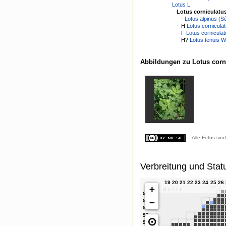
Lotus L.
Lotus corniculatu
-
Lotus alpinus (S
H
Lotus corniculat
F
Lotus corniculat
H?
Lotus tenuis Wa
Abbildungen zu Lotus corn
Alle Fotos sin
Verbreitung und Stat
+
−
⊙