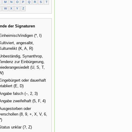
L
M
N
O
P
Q
R
S
T
V
W
X
Y
Z
nde der Signaturen
Einheimisch/indigen (*, I)
Kultiviert, angesalbt,
Kulturrelikt (K, A, R)
Unbeständig, Synanthrop,
Tendenz zur Einbürgerung,
wiederangesiedelt (U, S, T,
W)
Eingebürgert oder dauerhaft
etabliert (E, D)
Angabe falsch (–, 2, 3)
Angabe zweifelhaft (5, F, 4)
Ausgestorben oder
verschollen (8, 9, +, X, V, 6,
7)
Status unklar (?, Z)