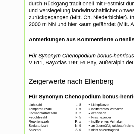
durch Rückgang traditionell mit Festmist d
und Versiegelung landwirtschaftlicher Anwe
zurückgegangen (Mitt. Ch. Niederbichler). I
2000 m NN und hier kaum gefährdet (Mitt. 
Anmerkungen aus Kommentierte Artenli
Für Synonym Chenopodium bonus-henricus
V 611, BayAtlas 199; RLBay, außeralpin de
Zeigerwerte nach Ellenberg
Für Synonym Chenopodium bonus-henri
Lichtzahl
L:
8
= Lichtpflanze
Temperaturzahl
T:
x
= indifferentes Verhalten
Kontinentalitätszahl
K:
2
= ozeanisch
Feuchtezahl
F:
5
= Frischezeiger
Reaktionszahl
R:
x
= indifferentes Verhalten
Stickstoffzahl
N:
9
= an übermäßig stickstoffreiche
Salzzahl
S:
0
= nicht salzertragend