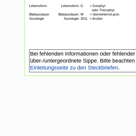
Lebensform
Lebensform:
G
= Geophyt
oder Therophyt
Blattausdauer
Blattausdauer:
W
= überwinternd grün
Soziologie
Soziologie:
3511
= Arction
Bei fehlenden Informationen oder fehlender
über-/untergeordnete Sippe. Bitte beachten
Einleitungsseite zu den Steckbriefen
.