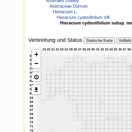
Asterales Lindley
Asteraceae Dumort.
Hieracium L.
Hieracium cydoniifolium Vill.
Hieracium cydoniifolium subsp. mes
Verbreitung und Status
Statische Karte
Vollbild
+
−
⊙