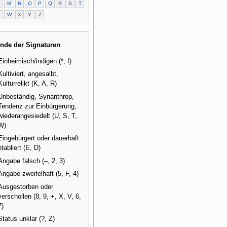
L
M
N
O
P
Q
R
S
T
V
W
X
Y
Z
nde der Signaturen
Einheimisch/indigen (*, I)
Kultiviert, angesalbt,
Kulturrelikt (K, A, R)
Unbeständig, Synanthrop,
Tendenz zur Einbürgerung,
wiederangesiedelt (U, S, T,
W)
Eingebürgert oder dauerhaft
etabliert (E, D)
Angabe falsch (–, 2, 3)
Angabe zweifelhaft (5, F, 4)
Ausgestorben oder
verschollen (8, 9, +, X, V, 6,
7)
Status unklar (?, Z)