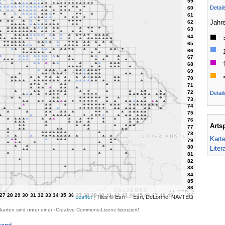
Detai
Jahr
Detail
Arts
Kart
Liter
Leaflet
| Tiles © Esri — Esri, DeLorme, NAVTEQ
karten sind unter einer
Creative Commons-Lizenz
lizenziert!