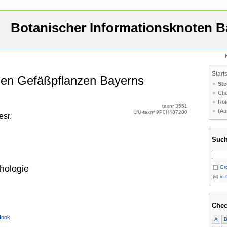
Botanischer Informationsknoten B
Start
 den Gefäßpflanzen Bayerns
Ste
Che
Rot
taxnr 3551
(Au
LfU-taxnr 9P0H487200
esr.
Such
hologie
Gro
in 
Chec
Hook.
A