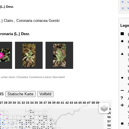
K
(L.) Desr.
U
L.) Clairv., Coronaria coriacea Gorski
Lege
onaria (L.) Desr.
d unter einer
Creative Commons-Lizenz
lizenziert!
us
Statische Karte
Vollbild