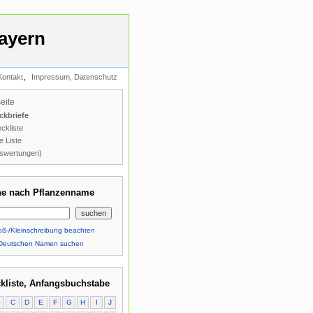
ayern
,
Kontakt
Impressum, Datenschutz
seite
ckbriefe
ckliste
e Liste
swertungen)
e nach Pflanzenname
ß-/Kleinschreibung beachten
Deutschen Namen suchen
kliste, Anfangsbuchstabe
B
C
D
E
F
G
H
I
J