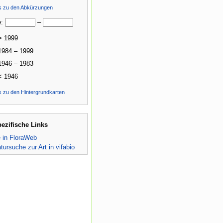
ls zu den Abkürzungen
e:
–
> 1999
1984 – 1999
1946 – 1983
< 1946
s zu den Hintergrundkarten
pezifische Links
e in FloraWeb
atursuche zur Art in vifabio