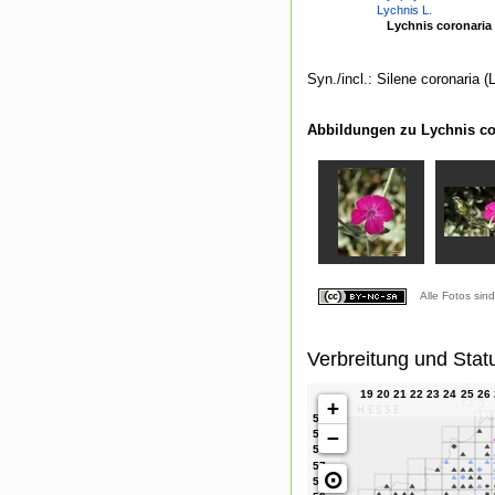
Lychnis L.
Lychnis coronaria 
Syn./incl.: Silene coronaria (
Abbildungen zu Lychnis cor
Alle Fotos sin
Verbreitung und Stat
+
−
⊙