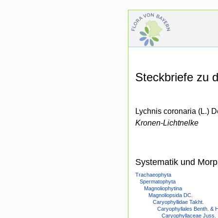
Steckbriefe zu
Lychnis coronaria (L.) D
Kronen-Lichtnelke
Systematik und Morp
Trachaeophyta
Spermatophyta
Magnoliophytina
Magnoliopsida DC.
Caryophyllidae Takht.
Caryophyllales Benth. & 
Caryophyllaceae Juss.