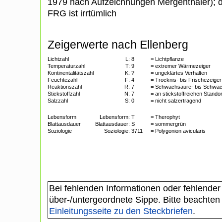
1979 nach Aufzeichnungen Mergenthaler); 
FRG ist irrtümlich
Zeigerwerte nach Ellenberg
Lichtzahl
L:
8
= Lichtpflanze
Temperaturzahl
T:
9
= extremer Wärmezeiger
Kontinentalitätszahl
K:
?
= ungeklärtes Verhalten
Feuchtezahl
F:
4
= Trocknis- bis Frischezeiger
Reaktionszahl
R:
7
= Schwachsäure- bis Schwac
Stickstoffzahl
N:
7
= an stickstoffreichen Standor
Salzzahl
S:
0
= nicht salzertragend
Lebensform
Lebensform:
T
= Therophyt
Blattausdauer
Blattausdauer:
S
= sommergrün
Soziologie
Soziologie:
3711
= Polygonion avicularis
Bei fehlenden Informationen oder fehlender
über-/untergeordnete Sippe. Bitte beachten
Einleitungsseite zu den Steckbriefen
.