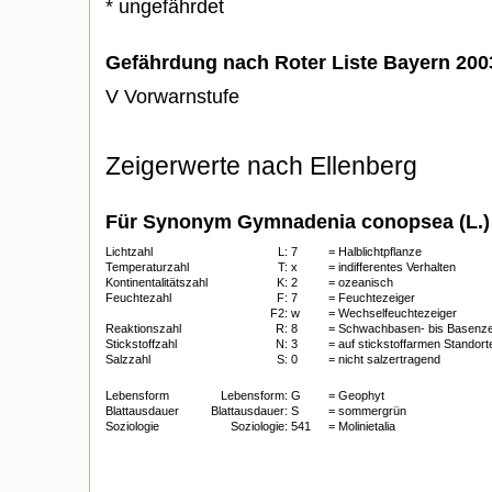
* ungefährdet
Gefährdung nach Roter Liste Bayern 20
V Vorwarnstufe
Zeigerwerte nach Ellenberg
Für Synonym Gymnadenia conopsea (L.) R.
Lichtzahl
L:
7
= Halblichtpflanze
Temperaturzahl
T:
x
= indifferentes Verhalten
Kontinentalitätszahl
K:
2
= ozeanisch
Feuchtezahl
F:
7
= Feuchtezeiger
F2:
w
= Wechselfeuchtezeiger
Reaktionszahl
R:
8
= Schwachbasen- bis Basenze
Stickstoffzahl
N:
3
= auf stickstoffarmen Standort
Salzzahl
S:
0
= nicht salzertragend
Lebensform
Lebensform:
G
= Geophyt
Blattausdauer
Blattausdauer:
S
= sommergrün
Soziologie
Soziologie:
541
= Molinietalia