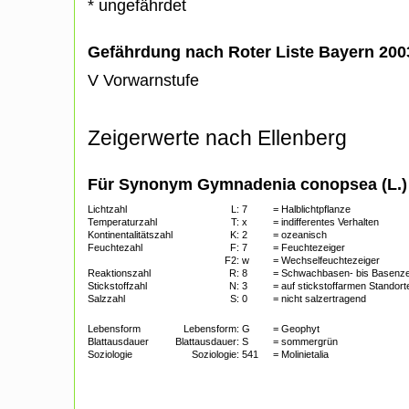
* ungefährdet
Gefährdung nach Roter Liste Bayern 20
V Vorwarnstufe
Zeigerwerte nach Ellenberg
Für Synonym Gymnadenia conopsea (L.) R.
Lichtzahl
L:
7
= Halblichtpflanze
Temperaturzahl
T:
x
= indifferentes Verhalten
Kontinentalitätszahl
K:
2
= ozeanisch
Feuchtezahl
F:
7
= Feuchtezeiger
F2:
w
= Wechselfeuchtezeiger
Reaktionszahl
R:
8
= Schwachbasen- bis Basenze
Stickstoffzahl
N:
3
= auf stickstoffarmen Standort
Salzzahl
S:
0
= nicht salzertragend
Lebensform
Lebensform:
G
= Geophyt
Blattausdauer
Blattausdauer:
S
= sommergrün
Soziologie
Soziologie:
541
= Molinietalia