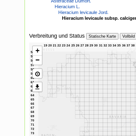
Asteraceae Dumort.
Hieracium L.
Hieracium levicaule Jord.
Hieracium levicaule subsp. calci
Verbreitung und Status
Statische Karte
Vollbild
+
−
⊙