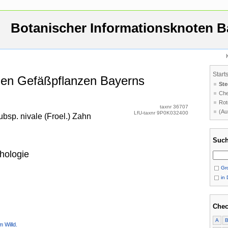
Botanischer Informationsknoten B
Start
 den Gefäßpflanzen Bayerns
Ste
Che
Rot
taxnr 36707
(Au
LfU-taxnr 9P0K032400
bsp. nivale (Froel.) Zahn
Such
hologie
Gro
in 
Chec
A
 Willd.