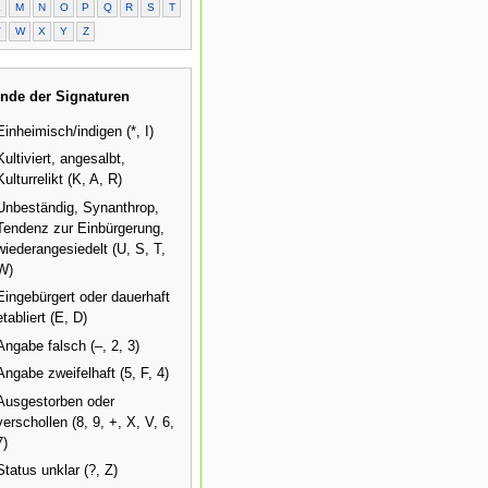
L
M
N
O
P
Q
R
S
T
V
W
X
Y
Z
nde der Signaturen
Einheimisch/indigen (*, I)
Kultiviert, angesalbt,
Kulturrelikt (K, A, R)
Unbeständig, Synanthrop,
Tendenz zur Einbürgerung,
wiederangesiedelt (U, S, T,
W)
Eingebürgert oder dauerhaft
etabliert (E, D)
Angabe falsch (–, 2, 3)
Angabe zweifelhaft (5, F, 4)
Ausgestorben oder
verschollen (8, 9, +, X, V, 6,
7)
Status unklar (?, Z)