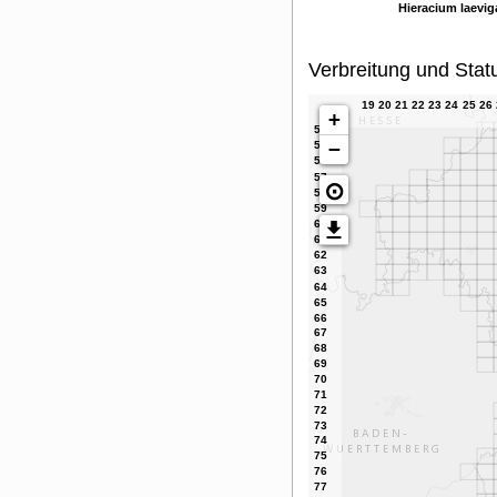
Hieracium laevig
Verbreitung und Stat
+
−
⊙