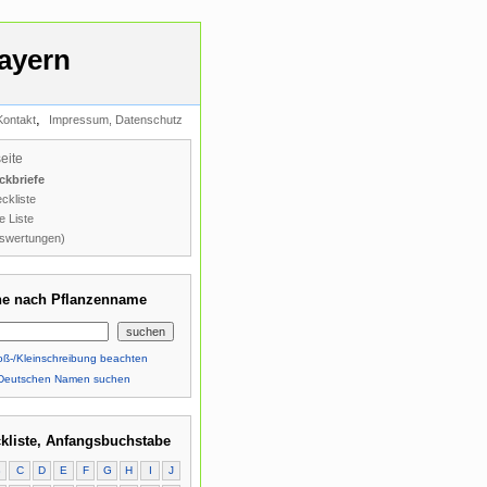
ayern
,
Kontakt
Impressum, Datenschutz
seite
ckbriefe
ckliste
e Liste
swertungen)
e nach Pflanzenname
ß-/Kleinschreibung beachten
Deutschen Namen suchen
kliste, Anfangsbuchstabe
B
C
D
E
F
G
H
I
J