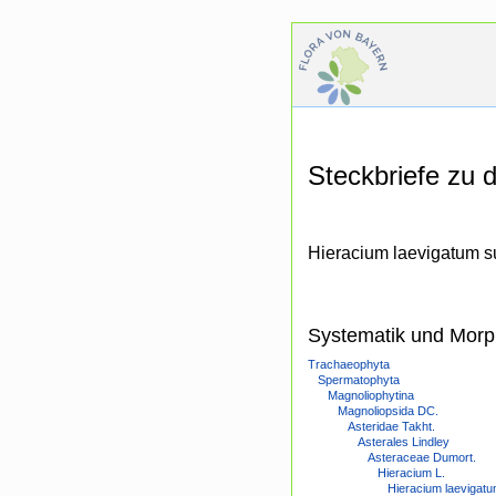
Steckbriefe zu
Hieracium laevigatum su
Systematik und Morp
Trachaeophyta
Spermatophyta
Magnoliophytina
Magnoliopsida DC.
Asteridae Takht.
Asterales Lindley
Asteraceae Dumort.
Hieracium L.
Hieracium laevigatum