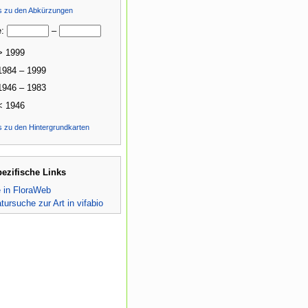
ls zu den Abkürzungen
e:
–
> 1999
1984 – 1999
1946 – 1983
< 1946
s zu den Hintergrundkarten
pezifische Links
e in FloraWeb
atursuche zur Art in vifabio