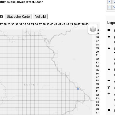
K
atum subsp. nivale (Froel.) Zahn
U
us
Statische Karte
Vollbild
Lege