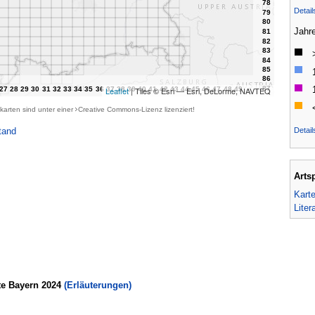
Detai
Jahr
Leaflet
| Tiles © Esri — Esri, DeLorme, NAVTEQ
karten sind unter einer
Creative Commons-Lizenz
lizenziert!
Detail
tand
Arts
Kart
Liter
te Bayern 2024
(Erläuterungen)