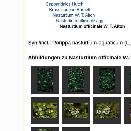
Capparidales Hutch.
Brassicaceae Burnett
Nasturtium W. T. Aiton
Nasturtium officinale agg.
Nasturtium officinale W. T. Aiton
Syn./incl.: Rorippa nasturtium-aquaticum (L
Abbildungen zu Nasturtium officinale W. 