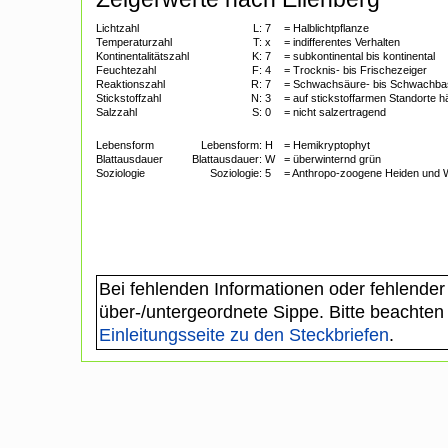
Lichtzahl
L:
7
= Halblichtpflanze
Temperaturzahl
T:
x
= indifferentes Verhalten
Kontinentalitätszahl
K:
7
= subkontinental bis kontinental
Feuchtezahl
F:
4
= Trocknis- bis Frischezeiger
Reaktionszahl
R:
7
= Schwachsäure- bis Schwachba
Stickstoffzahl
N:
3
= auf stickstoffarmen Standorte h
Salzzahl
S:
0
= nicht salzertragend
Lebensform
Lebensform:
H
= Hemikryptophyt
Blattausdauer
Blattausdauer:
W
= überwinternd grün
Soziologie
Soziologie:
5
= Anthropo-zoogene Heiden und 
Bei fehlenden Informationen oder fehlender
über-/untergeordnete Sippe. Bitte beachten
Einleitungsseite zu den Steckbriefen
.