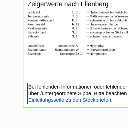
Zeigerwerte nach Ellenberg
Lichtzahl
L:
6
= Halbschatten- bis Halblicht
Temperaturzahl
T:
6
= Mäßigwärme- bis Wärmeze
Kontinentalitätszahl
K:
5
= subozeanisch bis subkontin
Feuchtezahl
F:
12
= Unterwasserpflanze
Reaktionszahl
R:
7
= Schwachsäure- bis Schwa
Stickstoffzahl
N:
8
= ausgesprochener Stickstoff
Salzzahl
S:
1
= schwach salzertragend
Lebensform
Lebensform:
A
= Hydrophyt
Blattausdauer
Blattausdauer:
W
= überwinternd grün
Soziologie
Soziologie:
1312
= Nymphaeion
Bei fehlenden Informationen oder fehlender
über-/untergeordnete Sippe. Bitte beachten
Einleitungsseite zu den Steckbriefen
.