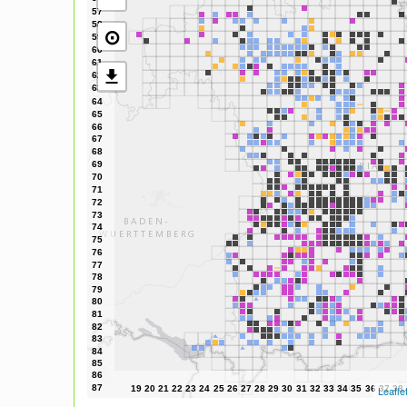
⊙
Leafle