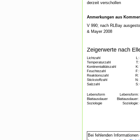
derzeit verschollen
Anmerkungen aus Kommenti
V 990; nach RLBay ausgestor
& Mayer 2008
Zeigerwerte nach Ell
Lichtzahl
L:
Temperaturzahl
T:
Kontinentalitätszahl
K:
Feuchtezahl
F:
Reaktionszahl
R:
Stickstoffzahl
N:
Salzzahl
S:
Lebensform
Lebensform:
Blattausdauer
Blattausdauer:
Soziologie
Soziologie:
Bei fehlenden Informationen 