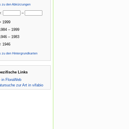
ls zu den Abkürzungen
e:
–
> 1999
1984 – 1999
1946 – 1983
< 1946
s zu den Hintergrundkarten
pezifische Links
e in FloraWeb
atursuche zur Art in vifabio