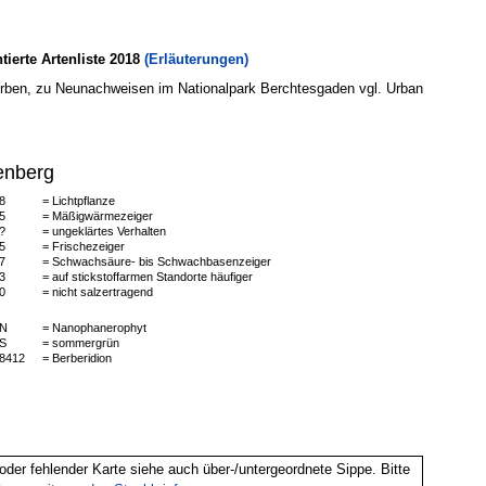
erte Artenliste 2018
(Erläuterungen)
ben, zu Neunachweisen im Nationalpark Berchtesgaden vgl. Urban
enberg
8
= Lichtpflanze
5
= Mäßigwärmezeiger
?
= ungeklärtes Verhalten
5
= Frischezeiger
7
= Schwachsäure- bis Schwachbasenzeiger
3
= auf stickstoffarmen Standorte häufiger
0
= nicht salzertragend
N
= Nanophanerophyt
S
= sommergrün
8412
= Berberidion
oder fehlender Karte siehe auch über-/untergeordnete Sippe. Bitte