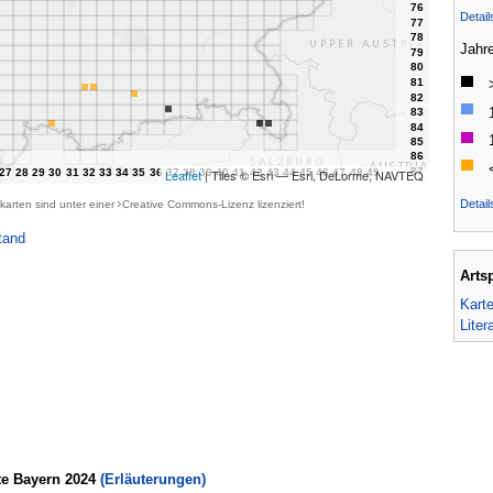
Detai
Jahr
Leaflet
| Tiles © Esri — Esri, DeLorme, NAVTEQ
Detail
karten sind unter einer
Creative Commons-Lizenz
lizenziert!
tand
Arts
Kart
Liter
te Bayern 2024
(Erläuterungen)