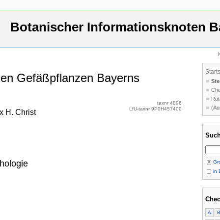
Botanischer Informationsknoten B
Start
 den Gefäßpflanzen Bayerns
Ste
Che
Rot
taxnr 4896
(Au
LfU-taxnr 9P0H457400
x H. Christ
Such
hologie
Gro
in 
Chec
A