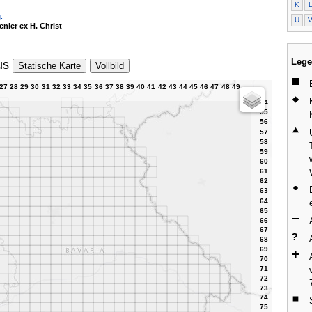
K
.
U
nier ex H. Christ
Lege
us
Statische Karte
Vollbild