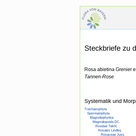
Steckbriefe zu
Rosa abietina Grenier e
Tannen-Rose
Systematik und Morp
Trachaeophyta
Spermatophyta
Magnoliophytina
Magnoliopsida DC.
Rosidae Takht.
Rosales Lindley
Rosaceae Juss.