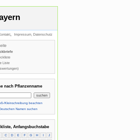
ayern
,
Kontakt
Impressum, Datenschutz
seite
ckbriefe
ckliste
e Liste
swertungen)
e nach Pflanzenname
ß-/Kleinschreibung beachten
Deutschen Namen suchen
kliste, Anfangsbuchstabe
B
C
D
E
F
G
H
I
J