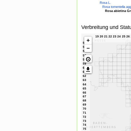
Rosa L.
Rosa tomentella agg
Rosa abietina Gre
Verbreitung und Stat
+
−
⊙