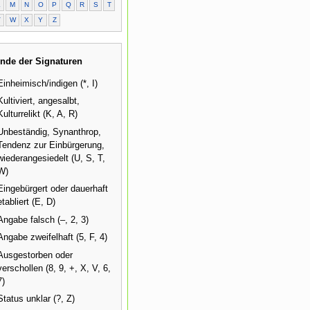
L
M
N
O
P
Q
R
S
T
V
W
X
Y
Z
nde der Signaturen
Einheimisch/indigen (*, I)
Kultiviert, angesalbt,
Kulturrelikt (K, A, R)
Unbeständig, Synanthrop,
Tendenz zur Einbürgerung,
wiederangesiedelt (U, S, T,
W)
Eingebürgert oder dauerhaft
etabliert (E, D)
Angabe falsch (–, 2, 3)
Angabe zweifelhaft (5, F, 4)
Ausgestorben oder
verschollen (8, 9, +, X, V, 6,
7)
Status unklar (?, Z)