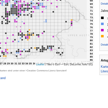
Detai
Jahr
Detail
Arts
Leaflet
| Tiles © Esri — Esri, DeLorme, NAVTEQ
Kart
karten sind unter einer
Creative Commons-Lizenz
lizenziert!
Liter
tand