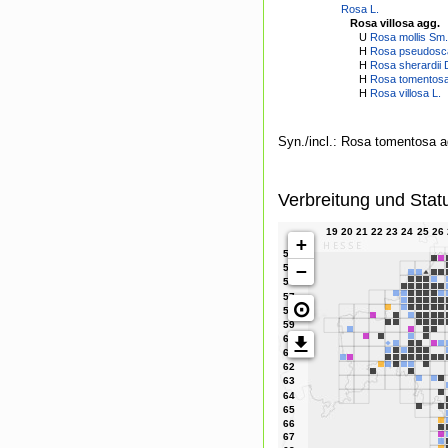
Rosa L.
Rosa villosa agg.
U
Rosa mollis Sm.
H
Rosa pseudosca
H
Rosa sherardii 
H
Rosa tomentos
H
Rosa villosa L.
Syn./incl.: Rosa tomentosa a
Verbreitung und Stat
+
−
⊙