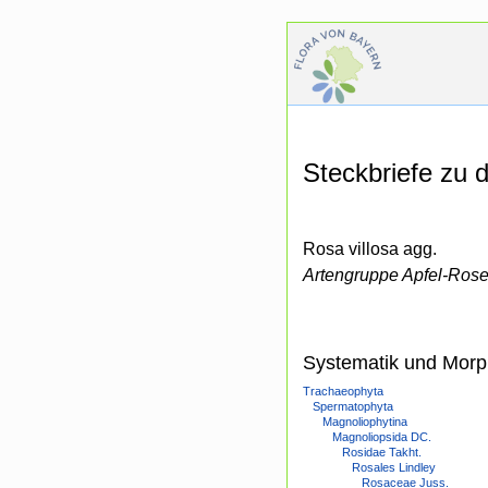
Steckbriefe zu
Rosa villosa agg.
Artengruppe Apfel-Ros
Systematik und Morp
Trachaeophyta
Spermatophyta
Magnoliophytina
Magnoliopsida DC.
Rosidae Takht.
Rosales Lindley
Rosaceae Juss.