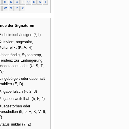
L
M
N
O
P
Q
R
S
T
V
W
X
Y
Z
nde der Signaturen
Einheimisch/indigen (*, I)
Kultiviert, angesalbt,
Kulturrelikt (K, A, R)
Unbeständig, Synanthrop,
Tendenz zur Einbürgerung,
wiederangesiedelt (U, S, T,
W)
Eingebürgert oder dauerhaft
etabliert (E, D)
Angabe falsch (–, 2, 3)
Angabe zweifelhaft (5, F, 4)
Ausgestorben oder
verschollen (8, 9, +, X, V, 6,
7)
Status unklar (?, Z)