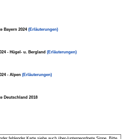
te Bayern 2024
(Erläuterungen)
024 - Hügel- u. Bergland
(Erläuterungen)
024 - Alpen
(Erläuterungen)
te Deutschland 2018
oder fehlender Karte siehe auch über-/untergeordnete Sippe. Bitte