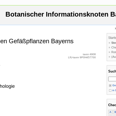
Botanischer Informationsknoten B
Start
 den Gefäßpflanzen Bayerns
Ste
Che
Rot
taxnr 4908
(Au
LfU-taxnr 9P0H457700
e
Such
hologie
Gro
in 
Chec
A