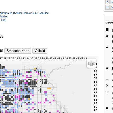
K
U
briuscula (Keller) Henker & G. Schulze
Davies
a Sm.
Lege
gg.
us
Statische Karte
Vollbild