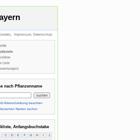
ayern
,
Kontakt
Impressum, Datenschutz
seite
ckbriefe
ckliste
e Liste
swertungen)
e nach Pflanzenname
ß-/Kleinschreibung beachten
Deutschen Namen suchen
kliste, Anfangsbuchstabe
B
C
D
E
F
G
H
I
J