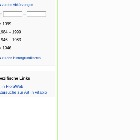
ls zu den Abkürzungen
e:
–
> 1999
1984 – 1999
1946 – 1983
< 1946
s zu den Hintergrundkarten
pezifische Links
e in FloraWeb
atursuche zur Art in vifabio