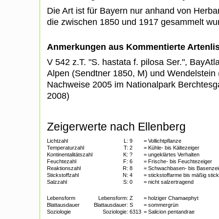
Die Art ist für Bayern nur anhand von Herb
die zwischen 1850 und 1917 gesammelt w
Anmerkungen aus Kommentierte Artenli
V 542 z.T. "S. hastata f. pilosa Ser.", BayA
Alpen (Sendtner 1850, M) und Wendelstein 
Nachweise 2005 im Nationalpark Berchtes
2008)
Zeigerwerte nach Ellenberg
Lichtzahl
L:
9
= Vollichtpflanze
Temperaturzahl
T:
2
= Kühle- bis Kältezeiger
Kontinentalitätszahl
K:
?
= ungeklärtes Verhalten
Feuchtezahl
F:
6
= Frische- bis Feuchtezeiger
Reaktionszahl
R:
8
= Schwachbasen- bis Basenzei
Stickstoffzahl
N:
4
= stickstoffarme bis mäßig stic
Salzzahl
S:
0
= nicht salzertragend
Lebensform
Lebensform:
Z
= holziger Chamaephyt
Blattausdauer
Blattausdauer:
S
= sommergrün
Soziologie
Soziologie:
6313
= Salicion pentandrae