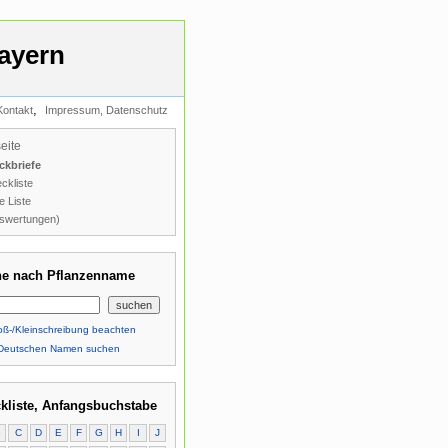
ayern
,
Kontakt
Impressum, Datenschutz
seite
ckbriefe
ckliste
e Liste
swertungen)
e nach Pflanzenname
ß-/Kleinschreibung beachten
Deutschen Namen suchen
kliste, Anfangsbuchstabe
B
C
D
E
F
G
H
I
J