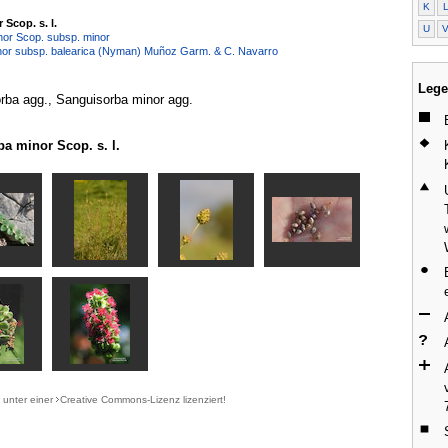
K
Scop. s. l.
U
nor Scop. subsp. minor
nor subsp. balearica (Nyman) Muñoz Garm. & C. Navarro
Lege
orba agg., Sanguisorba minor agg.
a minor Scop. s. l.
d unter einer
Creative Commons-Lizenz
lizenziert!