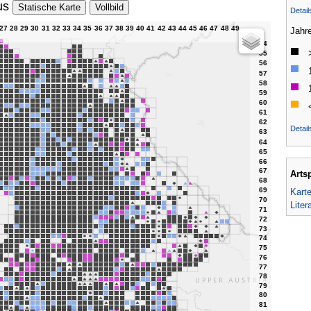
us
Statische Karte
Vollbild
Detai
Jahr
Detail
Arts
Kart
Liter