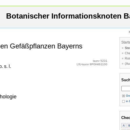
Botanischer Informationsknoten B
Start
 den Gefäßpflanzen Bayerns
Ste
Che
Rot
taxnr 5231
(Au
LfU-taxnr 9P0H461100
 s. l.
Such
hologie
Gro
in 
Chec
A