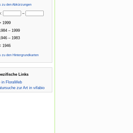
ls zu den Abkürzungen
e:
–
> 1999
1984 – 1999
1946 – 1983
< 1946
s zu den Hintergrundkarten
pezifische Links
e in FloraWeb
atursuche zur Art in vifabio