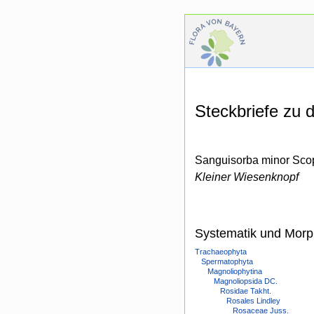
Steckbriefe zu
Sanguisorba minor Scop.
Kleiner Wiesenknopf
Systematik und Morp
Trachaeophyta
Spermatophyta
Magnoliophytina
Magnoliopsida DC.
Rosidae Takht.
Rosales Lindley
Rosaceae Juss.