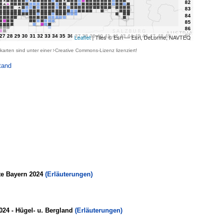
Leaflet
| Tiles © Esri — Esri, DeLorme, NAVTEQ
karten sind unter einer
Creative Commons-Lizenz
lizenziert!
tand
te Bayern 2024
(Erläuterungen)
024 - Hügel- u. Bergland
(Erläuterungen)