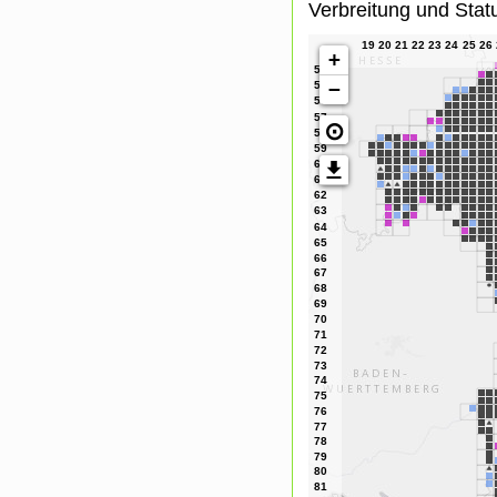
Verbreitung und Stat
+
−
⊙