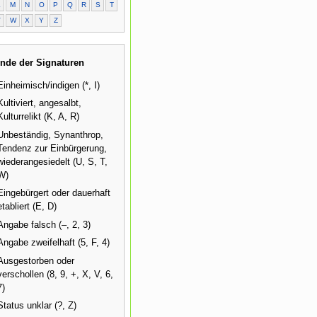
L
M
N
O
P
Q
R
S
T
V
W
X
Y
Z
nde der Signaturen
Einheimisch/indigen (*, I)
Kultiviert, angesalbt,
Kulturrelikt (K, A, R)
Unbeständig, Synanthrop,
Tendenz zur Einbürgerung,
wiederangesiedelt (U, S, T,
W)
Eingebürgert oder dauerhaft
etabliert (E, D)
Angabe falsch (–, 2, 3)
Angabe zweifelhaft (5, F, 4)
Ausgestorben oder
verschollen (8, 9, +, X, V, 6,
7)
Status unklar (?, Z)