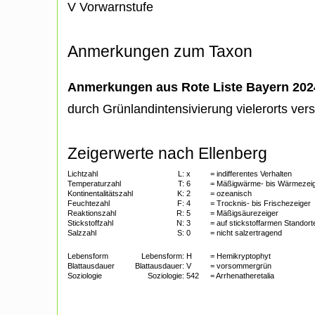
V Vorwarnstufe
Anmerkungen zum Taxon
Anmerkungen aus Rote Liste Bayern 202
durch Grünlandintensivierung vielerorts v
Zeigerwerte nach Ellenberg
Lichtzahl
L:
x
= indifferentes Verhalten
Temperaturzahl
T:
6
= Mäßigwärme- bis Wärmezei
Kontinentalitätszahl
K:
2
= ozeanisch
Feuchtezahl
F:
4
= Trocknis- bis Frischezeiger
Reaktionszahl
R:
5
= Mäßigsäurezeiger
Stickstoffzahl
N:
3
= auf stickstoffarmen Standort
Salzzahl
S:
0
= nicht salzertragend
Lebensform
Lebensform:
H
= Hemikryptophyt
Blattausdauer
Blattausdauer:
V
= vorsommergrün
Soziologie
Soziologie:
542
= Arrhenatheretalia