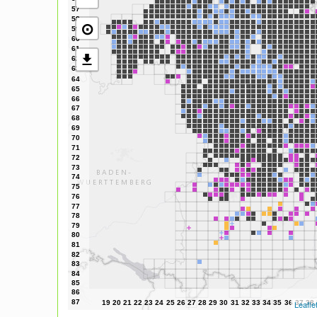
⊙
Leafle