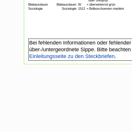
oder Geophyt
Blattausdauer
Blattausdauer:
W
= überwinternd grün
Soziologie
Soziologie:
1512
= Bolboschoenion maritimi
Bei fehlenden Informationen oder fehlender
über-/untergeordnete Sippe. Bitte beachten
Einleitungsseite zu den Steckbriefen
.