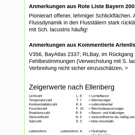
Anmerkungen aus Rote Liste Bayern 200
Pionierart offener, lehmiger Schlickflächen.
Flussdynamik in den Flusstälern stark rück
mit Sch. lacustris häufig!
Anmerkungen aus Kommentierte Artenli
V356, BayAtlas 2337; RLBay, im Rückgang 
Fehlbestimmungen (Verwechslung mit S. lacus
Verbreitung nicht sicher einzuschätzen, >
Zeigerwerte nach Ellenberg
Lichtzahl
L:
8
= Lichtpflanze
Temperaturzahl
T:
7
= Wärmezeiger
Kontinentalitätszahl
K:
6
= subkontinental
Feuchtezahl
F:
10
= Wechselwasserzeiger
Reaktionszahl
R:
9
= Basen- und Kalkzeiger
Stickstoffzahl
N:
6
= stickstoffreiche bis mäßig sti
Salzzahl
S:
3
= beta-mesohalin
Lebensform
Lebensform:
A
= Hydrophyt