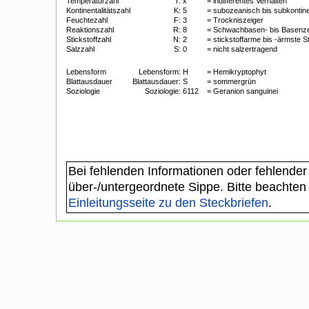
Temperaturzahl
T:
x
= indifferentes Verhalten
Kontinentalitätszahl
K:
5
= subozeanisch bis subkontine
Feuchtezahl
F:
3
= Trockniszeiger
Reaktionszahl
R:
8
= Schwachbasen- bis Basenze
Stickstoffzahl
N:
2
= stickstoffarme bis -ärmste 
Salzzahl
S:
0
= nicht salzertragend
Lebensform
Lebensform:
H
= Hemikryptophyt
Blattausdauer
Blattausdauer:
S
= sommergrün
Soziologie
Soziologie:
6112
= Geranion sanguinei
Bei fehlenden Informationen oder fehlender
über-/untergeordnete Sippe. Bitte beachten
Einleitungsseite zu den Steckbriefen
.