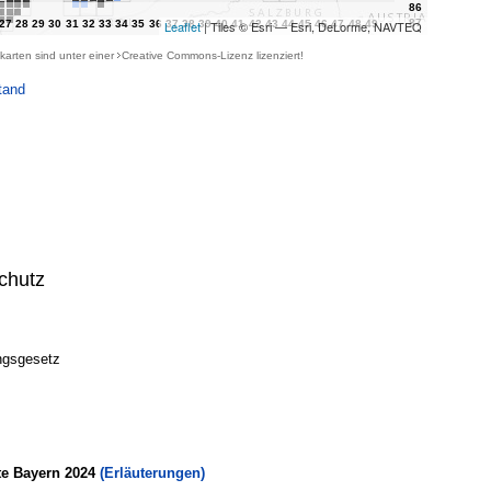
Leaflet
| Tiles © Esri — Esri, DeLorme, NAVTEQ
karten sind unter einer
Creative Commons-Lizenz
lizenziert!
tand
chutz
ngsgesetz
te Bayern 2024
(Erläuterungen)