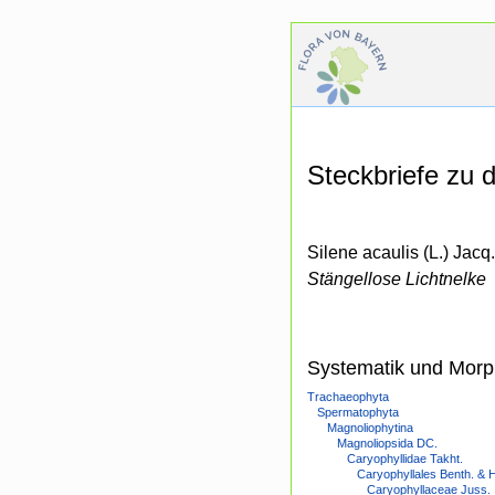
Steckbriefe zu
Silene acaulis (L.) Jacq. 
Stängellose Lichtnelke
Systematik und Morp
Trachaeophyta
Spermatophyta
Magnoliophytina
Magnoliopsida DC.
Caryophyllidae Takht.
Caryophyllales Benth. & 
Caryophyllaceae Juss.