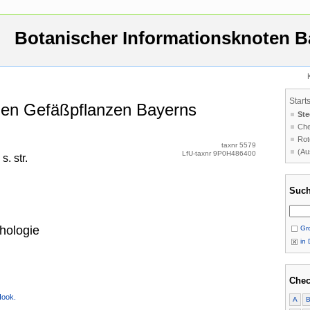
Botanischer Informationsknoten B
Start
 den Gefäßpflanzen Bayerns
Ste
Che
Rot
taxnr 5579
(Au
LfU-taxnr 9P0H486400
s. str.
Such
hologie
Gro
in 
Chec
Hook.
A