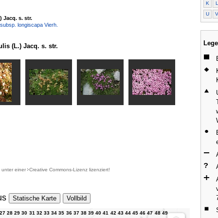
K
U
) Jacq. s. str.
 subsp. longiscapa Vierh.
Lege
s (L.) Jacq. s. str.
d unter einer
Creative Commons-Lizenz
lizenziert!
us
Statische Karte
Vollbild