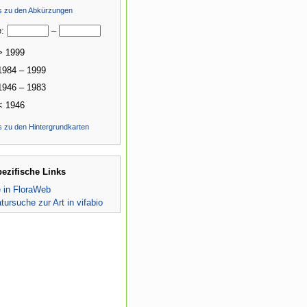
ls zu den Abkürzungen
e:
–
> 1999
1984 – 1999
1946 – 1983
< 1946
s zu den Hintergrundkarten
pezifische Links
e in FloraWeb
atursuche zur Art in vifabio