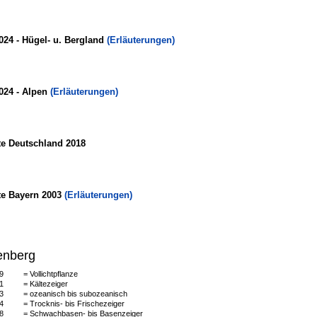
024 - Hügel- u. Bergland
(Erläuterungen)
024 - Alpen
(Erläuterungen)
te Deutschland 2018
te Bayern 2003
(Erläuterungen)
enberg
9
= Vollichtpflanze
1
= Kältezeiger
3
= ozeanisch bis subozeanisch
4
= Trocknis- bis Frischezeiger
8
= Schwachbasen- bis Basenzeiger