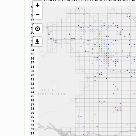
+
−
⊙