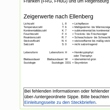
Franken (FRG, FHuG) und um Regensburg 
Zeigerwerte nach Ellenberg
Lichtzahl
L:
8
= Lichtpflanze
Temperaturzahl
T:
6
= Mäßigwärme- bis Wärmezeig
Kontinentalitätszahl
K:
7
= subkontinental bis kontinental
Feuchtezahl
F:
4
= Trocknis- bis Frischezeiger
Reaktionszahl
R:
7
= Schwachsäure- bis Schwach
Stickstoffzahl
N:
4
= stickstoffarme bis mäßig stic
Salzzahl
S:
0
= nicht salzertragend
Lebensform
Lebensform:
H
= Hemikryptophyt
oder Therophyt
Blattausdauer
Blattausdauer:
W
= überwinternd grün
Soziologie
Soziologie:
3331
= Sisymbrion
Bei fehlenden Informationen oder fehlender
über-/untergeordnete Sippe. Bitte beachten
Einleitungsseite zu den Steckbriefen
.