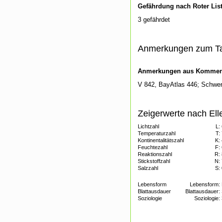
Gefährdung nach Roter Lis
3 gefährdet
Anmerkungen zum T
Anmerkungen aus Kommenti
V 842, BayAtlas 446; Schwer
Zeigerwerte nach Ell
Lichtzahl
L:
Temperaturzahl
T:
Kontinentalitätszahl
K:
Feuchtezahl
F:
Reaktionszahl
R:
Stickstoffzahl
N:
Salzzahl
S:
Lebensform
Lebensform:
Blattausdauer
Blattausdauer:
Soziologie
Soziologie: