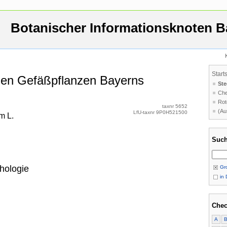
Botanischer Informationsknoten B
Start
 den Gefäßpflanzen Bayerns
Ste
Che
Rot
taxnr 5652
(Au
LfU-taxnr 9P0H521500
m L.
Such
hologie
Gro
in 
Chec
A