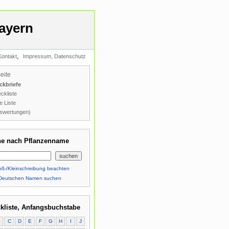
ayern
,
Kontakt
Impressum, Datenschutz
seite
ckbriefe
ckliste
e Liste
swertungen)
e nach Pflanzenname
ß-/Kleinschreibung beachten
Deutschen Namen suchen
kliste, Anfangsbuchstabe
B
C
D
E
F
G
H
I
J