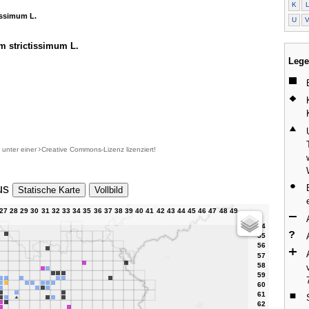
K
issimum L.
U
 strictissimum L.
Lege
d unter einer
Creative Commons-Lizenz
lizenziert!
us
Statische Karte
Vollbild