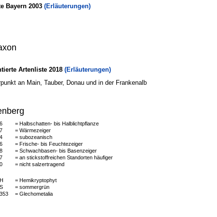
te Bayern 2003
(Erläuterungen)
axon
erte Artenliste 2018
(Erläuterungen)
punkt an Main, Tauber, Donau und in der Frankenalb
enberg
6
= Halbschatten- bis Halblichtpflanze
7
= Wärmezeiger
4
= subozeanisch
6
= Frische- bis Feuchtezeiger
8
= Schwachbasen- bis Basenzeiger
7
= an stickstoffreichen Standorten häufiger
0
= nicht salzertragend
H
= Hemikryptophyt
S
= sommergrün
353
= Glechometalia