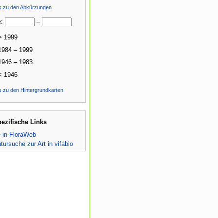
ls zu den Abkürzungen
e:
–
> 1999
1984 – 1999
1946 – 1983
< 1946
s zu den Hintergrundkarten
pezifische Links
e in FloraWeb
atursuche zur Art in vifabio