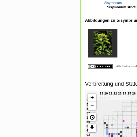
Sisymbrium L.
Sisymbrium strict
Abbildungen zu Sisymbrium
Alle Fotos sin
Verbreitung und Stat
+
−
⊙