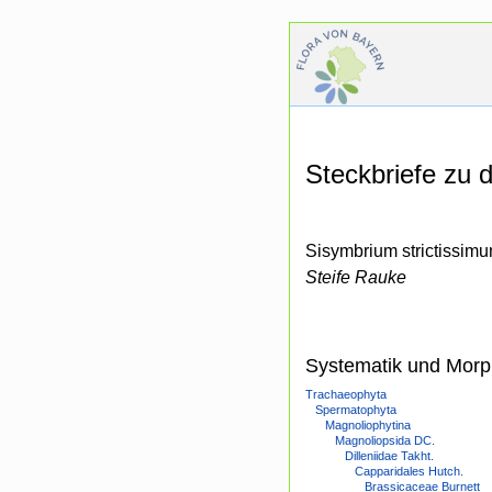
Steckbriefe zu
Sisymbrium strictissimu
Steife Rauke
Systematik und Morp
Trachaeophyta
Spermatophyta
Magnoliophytina
Magnoliopsida DC.
Dilleniidae Takht.
Capparidales Hutch.
Brassicaceae Burnett