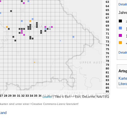
Detai
Jahr
Detail
Arts
Kart
Liter
Leaflet
| Tiles © Esri — Esri, DeLorme, NAVTEQ
karten sind unter einer
Creative Commons-Lizenz
lizenziert!
tand