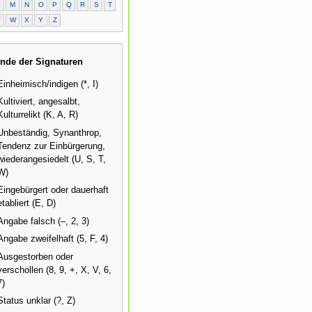
L
M
N
O
P
Q
R
S
T
V
W
X
Y
Z
nde der Signaturen
Einheimisch/indigen (*, I)
Kultiviert, angesalbt,
Kulturrelikt (K, A, R)
Unbeständig, Synanthrop,
Tendenz zur Einbürgerung,
wiederangesiedelt (U, S, T,
W)
Eingebürgert oder dauerhaft
etabliert (E, D)
Angabe falsch (–, 2, 3)
Angabe zweifelhaft (5, F, 4)
Ausgestorben oder
verschollen (8, 9, +, X, V, 6,
7)
Status unklar (?, Z)