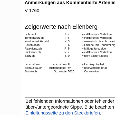
Anmerkungen aus Kommentierte Artenli
V 1760
Zeigerwerte nach Ellenberg
Lichtzahl
L:
x
= indifferentes Verhalten
Temperaturzahl
T:
x
= indifferentes Verhalten
Kontinentalitätszahl
K:
3
= ozeanisch bis subozean
Feuchtezahl
F:
6
= Frische- bis Feuchtezei
Reaktionszahl
R:
5
= Mäßigsäurezeiger
Stickstoffzahl
N:
x
= indifferentes Verhalten
Salzzahl
S:
0
= nicht salzertragend
Lebensform
Lebensform:
H
= Hemikryptophyt
Blattausdauer
Blattausdauer:
W
= überwinternd grün
Soziologie
Soziologie:
5423
= Cynosurion
Bei fehlenden Informationen oder fehlender
über-/untergeordnete Sippe. Bitte beachten
Einleitungsseite zu den Steckbriefen
.