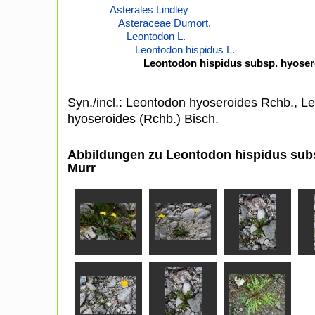
Asterales Lindley
Asteraceae Dumort.
Leontodon L.
Leontodon hispidus L.
Leontodon hispidus subsp. hyoser
Syn./incl.: Leontodon hyoseroides Rchb., Le
hyoseroides (Rchb.) Bisch.
Abbildungen zu Leontodon hispidus subs
Murr