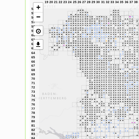
+
−
⊙