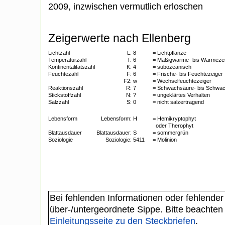
2009, inzwischen vermutlich erloschen
Zeigerwerte nach Ellenberg
Lichtzahl
L:
8
= Lichtpflanze
Temperaturzahl
T:
6
= Mäßigwärme- bis Wärmeze
Kontinentalitätszahl
K:
4
= subozeanisch
Feuchtezahl
F:
6
= Frische- bis Feuchtezeiger
F2:
w
= Wechselfeuchtezeiger
Reaktionszahl
R:
7
= Schwachsäure- bis Schwac
Stickstoffzahl
N:
?
= ungeklärtes Verhalten
Salzzahl
S:
0
= nicht salzertragend
Lebensform
Lebensform:
H
= Hemikryptophyt
oder Therophyt
Blattausdauer
Blattausdauer:
S
= sommergrün
Soziologie
Soziologie:
5411
= Molinion
Bei fehlenden Informationen oder fehlender
über-/untergeordnete Sippe. Bitte beachten
Einleitungsseite zu den Steckbriefen
.