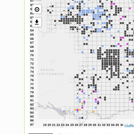
⊙
Leafle