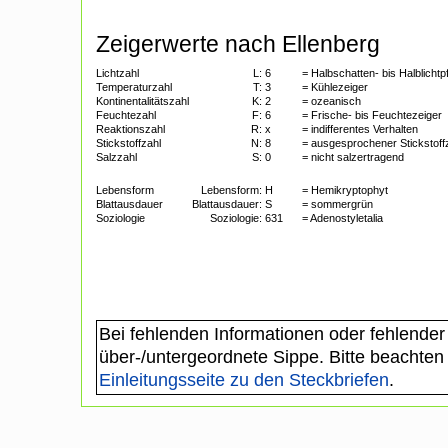
Zeigerwerte nach Ellenberg
Lichtzahl
L:
6
= Halbschatten- bis Halblichtp
Temperaturzahl
T:
3
= Kühlezeiger
Kontinentalitätszahl
K:
2
= ozeanisch
Feuchtezahl
F:
6
= Frische- bis Feuchtezeiger
Reaktionszahl
R:
x
= indifferentes Verhalten
Stickstoffzahl
N:
8
= ausgesprochener Stickstoff
Salzzahl
S:
0
= nicht salzertragend
Lebensform
Lebensform:
H
= Hemikryptophyt
Blattausdauer
Blattausdauer:
S
= sommergrün
Soziologie
Soziologie:
631
= Adenostyletalia
Bei fehlenden Informationen oder fehlender
über-/untergeordnete Sippe. Bitte beachten
Einleitungsseite zu den Steckbriefen
.