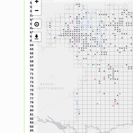
+
−
⊙