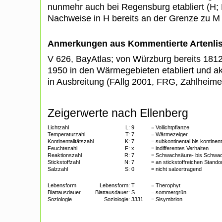
nunmehr auch bei Regensburg etabliert (H;
Nachweise in H bereits an der Grenze zu M (
Anmerkungen aus Kommentierte Artenli
V 626, BayAtlas; von Würzburg bereits 1812
1950 in den Wärmegebieten etabliert und a
in Ausbreitung (FAllg 2001, FRG, Zahlheime
Zeigerwerte nach Ellenberg
Lichtzahl
L:
9
= Vollichtpflanze
Temperaturzahl
T:
7
= Wärmezeiger
Kontinentalitätszahl
K:
7
= subkontinental bis kontinent
Feuchtezahl
F:
x
= indifferentes Verhalten
Reaktionszahl
R:
7
= Schwachsäure- bis Schwa
Stickstoffzahl
N:
7
= an stickstoffreichen Stando
Salzzahl
S:
0
= nicht salzertragend
Lebensform
Lebensform:
T
= Therophyt
Blattausdauer
Blattausdauer:
S
= sommergrün
Soziologie
Soziologie:
3331
= Sisymbrion