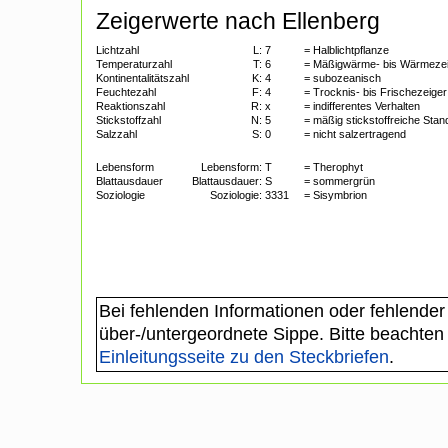
Zeigerwerte nach Ellenberg
Lichtzahl
L:
7
= Halblichtpflanze
Temperaturzahl
T:
6
= Mäßigwärme- bis Wärmeze
Kontinentalitätszahl
K:
4
= subozeanisch
Feuchtezahl
F:
4
= Trocknis- bis Frischezeiger
Reaktionszahl
R:
x
= indifferentes Verhalten
Stickstoffzahl
N:
5
= mäßig stickstoffreiche Stan
Salzzahl
S:
0
= nicht salzertragend
Lebensform
Lebensform:
T
= Therophyt
Blattausdauer
Blattausdauer:
S
= sommergrün
Soziologie
Soziologie:
3331
= Sisymbrion
Bei fehlenden Informationen oder fehlender
über-/untergeordnete Sippe. Bitte beachten
Einleitungsseite zu den Steckbriefen
.