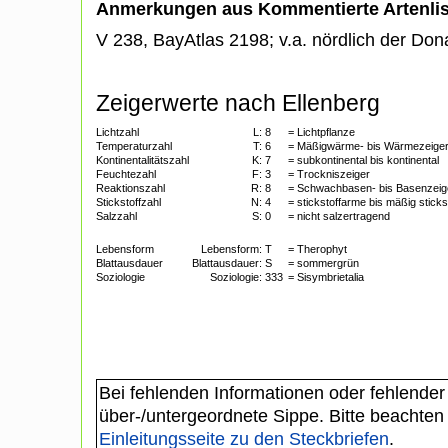
Anmerkungen aus Kommentierte Artenli
V 238, BayAtlas 2198; v.a. nördlich der Don
Zeigerwerte nach Ellenberg
Lichtzahl
L:
8
= Lichtpflanze
Temperaturzahl
T:
6
= Mäßigwärme- bis Wärmezeige
Kontinentalitätszahl
K:
7
= subkontinental bis kontinental
Feuchtezahl
F:
3
= Trockniszeiger
Reaktionszahl
R:
8
= Schwachbasen- bis Basenzeig
Stickstoffzahl
N:
4
= stickstoffarme bis mäßig sticks
Salzzahl
S:
0
= nicht salzertragend
Lebensform
Lebensform:
T
= Therophyt
Blattausdauer
Blattausdauer:
S
= sommergrün
Soziologie
Soziologie:
333
= Sisymbrietalia
Bei fehlenden Informationen oder fehlender
über-/untergeordnete Sippe. Bitte beachten
Einleitungsseite zu den Steckbriefen
.