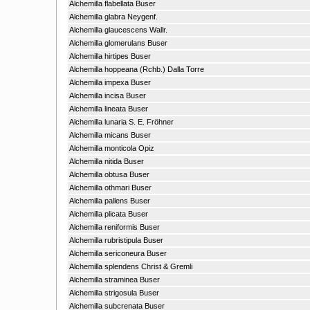
Alchemilla flabellata Buser
Alchemilla glabra Neygenf.
Alchemilla glaucescens Wallr.
Alchemilla glomerulans Buser
Alchemilla hirtipes Buser
Alchemilla hoppeana (Rchb.) Dalla Torre
Alchemilla impexa Buser
Alchemilla incisa Buser
Alchemilla lineata Buser
Alchemilla lunaria S. E. Fröhner
Alchemilla micans Buser
Alchemilla monticola Opiz
Alchemilla nitida Buser
Alchemilla obtusa Buser
Alchemilla othmari Buser
Alchemilla pallens Buser
Alchemilla plicata Buser
Alchemilla reniformis Buser
Alchemilla rubristipula Buser
Alchemilla sericoneura Buser
Alchemilla splendens Christ & Gremli
Alchemilla straminea Buser
Alchemilla strigosula Buser
Alchemilla subcrenata Buser