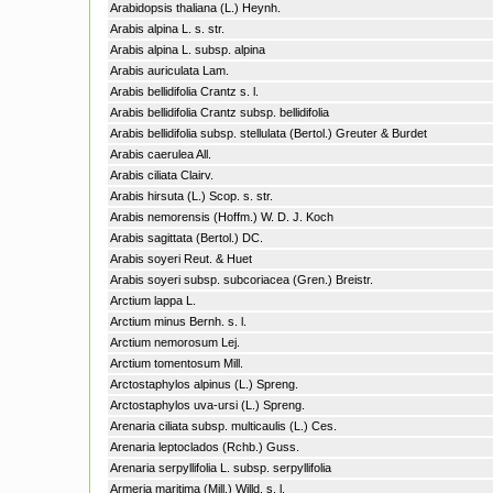
Arabidopsis thaliana (L.) Heynh.
Arabis alpina L. s. str.
Arabis alpina L. subsp. alpina
Arabis auriculata Lam.
Arabis bellidifolia Crantz s. l.
Arabis bellidifolia Crantz subsp. bellidifolia
Arabis bellidifolia subsp. stellulata (Bertol.) Greuter & Burdet
Arabis caerulea All.
Arabis ciliata Clairv.
Arabis hirsuta (L.) Scop. s. str.
Arabis nemorensis (Hoffm.) W. D. J. Koch
Arabis sagittata (Bertol.) DC.
Arabis soyeri Reut. & Huet
Arabis soyeri subsp. subcoriacea (Gren.) Breistr.
Arctium lappa L.
Arctium minus Bernh. s. l.
Arctium nemorosum Lej.
Arctium tomentosum Mill.
Arctostaphylos alpinus (L.) Spreng.
Arctostaphylos uva-ursi (L.) Spreng.
Arenaria ciliata subsp. multicaulis (L.) Ces.
Arenaria leptoclados (Rchb.) Guss.
Arenaria serpyllifolia L. subsp. serpyllifolia
Armeria maritima (Mill.) Willd. s. l.