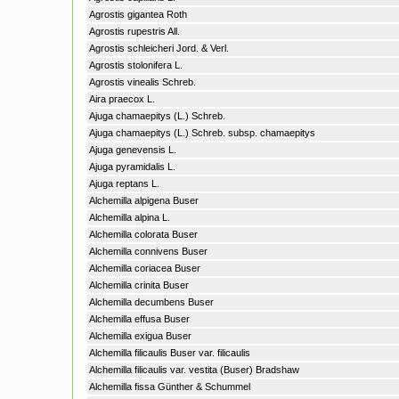
Agrostis gigantea Roth
Agrostis rupestris All.
Agrostis schleicheri Jord. & Verl.
Agrostis stolonifera L.
Agrostis vinealis Schreb.
Aira praecox L.
Ajuga chamaepitys (L.) Schreb.
Ajuga chamaepitys (L.) Schreb. subsp. chamaepitys
Ajuga genevensis L.
Ajuga pyramidalis L.
Ajuga reptans L.
Alchemilla alpigena Buser
Alchemilla alpina L.
Alchemilla colorata Buser
Alchemilla connivens Buser
Alchemilla coriacea Buser
Alchemilla crinita Buser
Alchemilla decumbens Buser
Alchemilla effusa Buser
Alchemilla exigua Buser
Alchemilla filicaulis Buser var. filicaulis
Alchemilla filicaulis var. vestita (Buser) Bradshaw
Alchemilla fissa Günther & Schummel