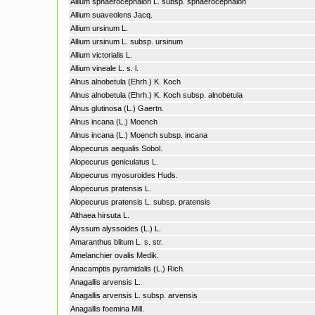
Allium sphaerocephalon L. subsp. sphaerocephalon
Allium suaveolens Jacq.
Allium ursinum L.
Allium ursinum L. subsp. ursinum
Allium victorialis L.
Allium vineale L. s. l.
Alnus alnobetula (Ehrh.) K. Koch
Alnus alnobetula (Ehrh.) K. Koch subsp. alnobetula
Alnus glutinosa (L.) Gaertn.
Alnus incana (L.) Moench
Alnus incana (L.) Moench subsp. incana
Alopecurus aequalis Sobol.
Alopecurus geniculatus L.
Alopecurus myosuroides Huds.
Alopecurus pratensis L.
Alopecurus pratensis L. subsp. pratensis
Althaea hirsuta L.
Alyssum alyssoides (L.) L.
Amaranthus blitum L. s. str.
Amelanchier ovalis Medik.
Anacamptis pyramidalis (L.) Rich.
Anagallis arvensis L.
Anagallis arvensis L. subsp. arvensis
Anagallis foemina Mill.