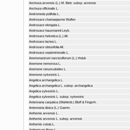
Anchusa arvensis (L.) M. Bieb. subsp. arvensis
Anchusa officinalis L.
Andromeda polifolia L.
Androsace chamaejasme Wulfen
Androsace elongata L.
Androsace hausmannii Leyb.
Androsace helvetica (L.) All.
Androsace lactea L.
Androsace obtusifolia All.
Androsace septentrionalis L.
Anemonastrum narcissiflorum (L.) Holub
Anemone nemorosa L.
Anemone ranunculoides L.
Anemone sylvestris L.
Angelica archangelica L.
Angelica archangelica L. subsp. archangelica
Angelica sylvestris L.
Angelica sylvestris L. subsp. sylvestris
Antennaria carpatica (Wahlenb.) Bluff & Fingerh.
Antennaria dioica (L.) Gaertn.
Anthemis arvensis L.
Anthemis arvensis L. subsp. arvensis
Anthemis cotula L.
Anthericum liliago L.