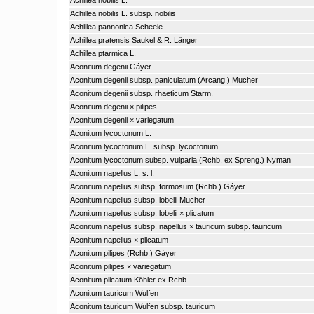
Achillea nobilis L.
Achillea nobilis L. subsp. nobilis
Achillea pannonica Scheele
Achillea pratensis Saukel & R. Länger
Achillea ptarmica L.
Aconitum degenii Gáyer
Aconitum degenii subsp. paniculatum (Arcang.) Mucher
Aconitum degenii subsp. rhaeticum Starm.
Aconitum degenii × pilipes
Aconitum degenii × variegatum
Aconitum lycoctonum L.
Aconitum lycoctonum L. subsp. lycoctonum
Aconitum lycoctonum subsp. vulparia (Rchb. ex Spreng.) Nyman
Aconitum napellus L. s. l.
Aconitum napellus subsp. formosum (Rchb.) Gáyer
Aconitum napellus subsp. lobelii Mucher
Aconitum napellus subsp. lobelii × plicatum
Aconitum napellus subsp. napellus × tauricum subsp. tauricum
Aconitum napellus × plicatum
Aconitum pilipes (Rchb.) Gáyer
Aconitum pilipes × variegatum
Aconitum plicatum Köhler ex Rchb.
Aconitum tauricum Wulfen
Aconitum tauricum Wulfen subsp. tauricum