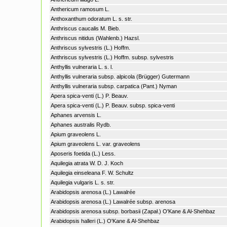
Anthericum ramosum L.
Anthoxanthum odoratum L. s. str.
Anthriscus caucalis M. Bieb.
Anthriscus nitidus (Wahlenb.) Hazsl.
Anthriscus sylvestris (L.) Hoffm.
Anthriscus sylvestris (L.) Hoffm. subsp. sylvestris
Anthyllis vulneraria L. s. l.
Anthyllis vulneraria subsp. alpicola (Brügger) Gutermann
Anthyllis vulneraria subsp. carpatica (Pant.) Nyman
Apera spica-venti (L.) P. Beauv.
Apera spica-venti (L.) P. Beauv. subsp. spica-venti
Aphanes arvensis L.
Aphanes australis Rydb.
Apium graveolens L.
Apium graveolens L. var. graveolens
Aposeris foetida (L.) Less.
Aquilegia atrata W. D. J. Koch
Aquilegia einseleana F. W. Schultz
Aquilegia vulgaris L. s. str.
Arabidopsis arenosa (L.) Lawalrée
Arabidopsis arenosa (L.) Lawalrée subsp. arenosa
Arabidopsis arenosa subsp. borbasii (Zapał.) O'Kane & Al-Shehbaz
Arabidopsis halleri (L.) O'Kane & Al-Shehbaz