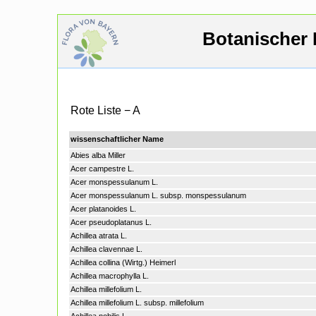
Botanischer 
Rote Liste − A
wissenschaftlicher Name
Abies alba Miller
Acer campestre L.
Acer monspessulanum L.
Acer monspessulanum L. subsp. monspessulanum
Acer platanoides L.
Acer pseudoplatanus L.
Achillea atrata L.
Achillea clavennae L.
Achillea collina (Wirtg.) Heimerl
Achillea macrophylla L.
Achillea millefolium L.
Achillea millefolium L. subsp. millefolium