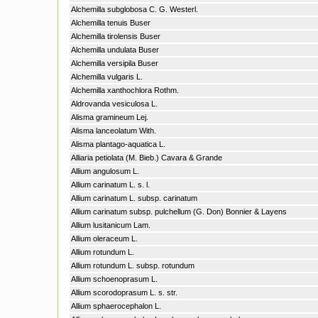
Alchemilla subglobosa C. G. Westerl.
Alchemilla tenuis Buser
Alchemilla tirolensis Buser
Alchemilla undulata Buser
Alchemilla versipila Buser
Alchemilla vulgaris L.
Alchemilla xanthochlora Rothm.
Aldrovanda vesiculosa L.
Alisma gramineum Lej.
Alisma lanceolatum With.
Alisma plantago-aquatica L.
Alliaria petiolata (M. Bieb.) Cavara & Grande
Allium angulosum L.
Allium carinatum L. s. l.
Allium carinatum L. subsp. carinatum
Allium carinatum subsp. pulchellum (G. Don) Bonnier & Layens
Allium lusitanicum Lam.
Allium oleraceum L.
Allium rotundum L.
Allium rotundum L. subsp. rotundum
Allium schoenoprasum L.
Allium scorodoprasum L. s. str.
Allium sphaerocephalon L.