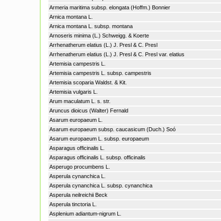
Armeria maritima subsp. elongata (Hoffm.) Bonnier
Arnica montana L.
Arnica montana L. subsp. montana
Arnoseris minima (L.) Schweigg. & Koerte
Arrhenatherum elatius (L.) J. Presl & C. Presl
Arrhenatherum elatius (L.) J. Presl & C. Presl var. elatius
Artemisia campestris L.
Artemisia campestris L. subsp. campestris
Artemisia scoparia Waldst. & Kit.
Artemisia vulgaris L.
Arum maculatum L. s. str.
Aruncus dioicus (Walter) Fernald
Asarum europaeum L.
Asarum europaeum subsp. caucasicum (Duch.) Soó
Asarum europaeum L. subsp. europaeum
Asparagus officinalis L.
Asparagus officinalis L. subsp. officinalis
Asperugo procumbens L.
Asperula cynanchica L.
Asperula cynanchica L. subsp. cynanchica
Asperula neilreichii Beck
Asperula tinctoria L.
Asplenium adiantum-nigrum L.