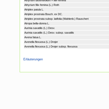
Athyrium distentifolium × filix-femina
Athyrium filix-femina (L.) Roth
Atriplex patula L.
Atriplex prostrata Bouch. ex DC.
Atriplex prostrata subsp. latifolia (Wahlenb.) Rauschert
Atropa bella-donna L.
Aurinia saxatilis (L.) Desv.
Aurinia saxatilis (L.) Desv. subsp. saxatilis
Avena fatua L.
Avenella flexuosa (L.) Drejer
Avenella flexuosa (L.) Drejer subsp. flexuosa
Erläuterungen