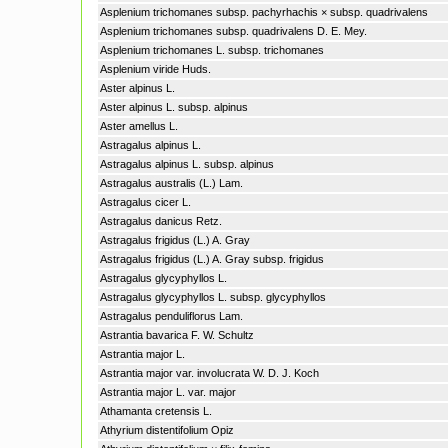
Asplenium trichomanes subsp. pachyrhachis × subsp. quadrivalens
Asplenium trichomanes subsp. quadrivalens D. E. Mey.
Asplenium trichomanes L. subsp. trichomanes
Asplenium viride Huds.
Aster alpinus L.
Aster alpinus L. subsp. alpinus
Aster amellus L.
Astragalus alpinus L.
Astragalus alpinus L. subsp. alpinus
Astragalus australis (L.) Lam.
Astragalus cicer L.
Astragalus danicus Retz.
Astragalus frigidus (L.) A. Gray
Astragalus frigidus (L.) A. Gray subsp. frigidus
Astragalus glycyphyllos L.
Astragalus glycyphyllos L. subsp. glycyphyllos
Astragalus penduliflorus Lam.
Astrantia bavarica F. W. Schultz
Astrantia major L.
Astrantia major var. involucrata W. D. J. Koch
Astrantia major L. var. major
Athamanta cretensis L.
Athyrium distentifolium Opiz