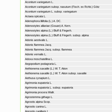
Aconitum variegatum L.
Aconitum variegatum subsp. nasutum (Fisch. ex Rchb.) Götz
Aconitum variegatum L. subsp. variegatum
Actaea spicata L.
Adenophora liliifolia (L.) A. DC.
Adenostyles alliariae (Gouan) A. Kern.
Adenostyles alpina (L.) Bluff & Fingerh.
Adenostyles alpina (L.) Bluff & Fingerh. subsp. alpina
Adonis aestivalis L.
Adonis flammea Jacq.
Adonis flammea Jacq. subsp. flammea
Adonis vernalis L.
Adoxa moschatellina L.
Aegopodium podagraria L.
Aethionema saxatile (L.) W. T. Aiton
Aethionema saxatile (L.) W. T. Aiton subsp. saxatile
Aethusa cynapium L.
Agrimonia eupatoria L.
Agrimonia eupatoria L. subsp. eupatoria
Agrimonia procera Wallr.
Agrostemma githago L.
Agrostis alpina Scop.
Agrostis canina L.
Agrostis capillaris L.